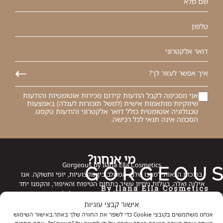
אני מסכימה לקבל הודעות קידום מכירות אוטומטיות והודעות
שיווקיות מותאמות אישית (למשל תזכורות לעגלה) באמצעות
טכנולוגיה אוטומטית כולל דואר אלקטרוני והודעות טקסט.
הסכמה אינה תנאי לכל רכישה.
מי אנחנו?
Gorgeous by Ilana Ella Cosmetics
ברוכות הבאות למרכז שלנו, המשלב בין מקצועיות, יופי ותשוקה. אנו
אילנה ואלה, בעלות ניסיון עשיר בתחום הטיפוח והאיפור, והקמנו יחד
מרכז מוביל לטיפולי עור וסטודיו לאיפור שמעניק לכל אישה את הזוהר
שמגיע לה.
אישור קבצי עוגיות
אנחנו משתמשים בקובצי Cookie כדי לשפר את החוויה שלך באתר.באישור השימוש
כחלק מחזון היופי שלנו, הקמנו את Gorgeous – אתר המציע מבחר