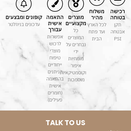
רכישה
משלוח
מוצרים
התאמה
קופונים ומבצעים
בטוחה
מהיר
מקצועיים
אישית
עדכונים בניוזלטר
תקן
לכל הארץ
עבורך
כל
אבטחה
ועד פתח
אפשרות
המוצרים
PSI
הבית
לרכוש
נבחרים על
מוצרי
ידי
טיפוח
מומחיות
ייחודיים
איפור
הניתנים
וקוסמטיקאיות
בהתאמה
מוסמכות
אישית
(חומרים
פעילים)
TALK TO US