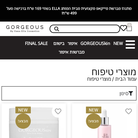
המותג ELLA בשווי 169 ש"ח ברכישה מעל
בלעדית בגורג׳ס! GORGEOUSkin מותג דרמו-קוסמטיקה מתקדם עם רכי
פעילים!
0
NEW
GORGEOUSkin
איפור
בישום
FINAL SALE
מברשות איפור
מוצרי טיפוח
עמוד הבית
/ מוצרי טיפוח
סינון
NEW
NEW
מבצע!
מבצע!