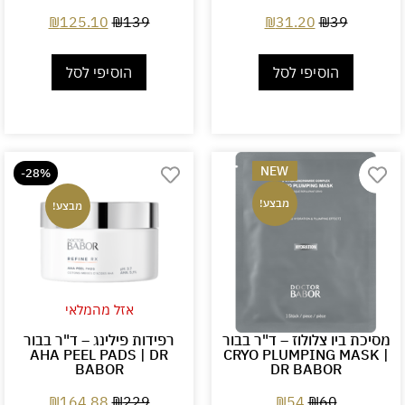
₪
125.10
₪
139
₪
31.20
₪
39
הוסיפי לסל
הוסיפי לסל
NEW
-28%
מבצע!
מבצע!
אזל מהמלאי
מסיכת ביו צלולוז – ד"ר בבור
רפידות פילינג – ד"ר בבור
AHA PEEL PADS | DR
CRYO PLUMPING MASK |
BABOR
DR BABOR
₪
164.88
₪
229
₪
54
₪
60