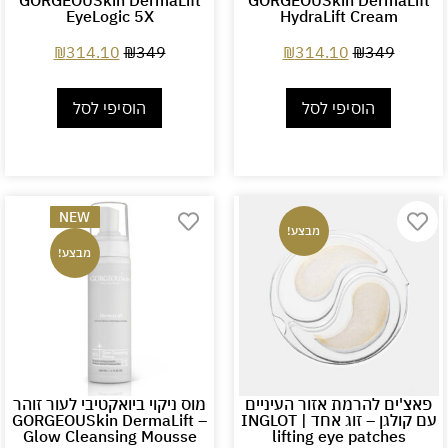
GORGEOUSkin DermaLift
GORGEOUSkin DermaLift
EyeLogic 5X
HydraLift Cream
₪
314.10
₪
349
₪
314.10
₪
349
הוסיפי לסל
הוסיפי לסל
NEW
מבצע!
מבצע!
פאצ'ים להרמת אזור העיניים
מוס ניקוי ביואקטיבי לעור זוהר
עם קולגן – זוג אחד | INGLOT
– GORGEOUSkin DermaLift
Glow Cleansing Mousse
lifting eye patches