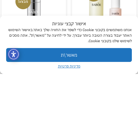
מבצע!
אישור קבצי עוגיות
אנחנו משתמשים בקובצי Cookie כדי לשפר את החוויה שלך באתר.באישור השימוש
האתר יעבוד בצורה הטובה ביותר עבורך. על ידי לחיצה על "מאשר\ת", אתה מסכים
לשימוש שלנו בקובצי Cookie.
שמן הידרופילי ופיטו אקטיב
קרם חומצה היאלרונית הידרו
0
0
0
לחידוש – בבור HY-ÖL
סלולר – ד"ר בבור
מאשר\ת
HYALURON CREAM | DR
Cleanser & Phyto HY-ÖL
BABOR
Booster Reactivating |
מדיניות פרטיות
BABOR
₪
301.68
₪
419
₪
224.10
₪
249
הוסיפי לסל
הוסיפי לסל
NEW
מבצע!
מבצע!