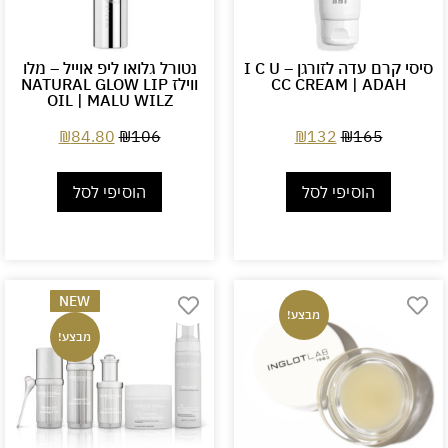
סיסי קרם עדה לזורגן – I C U
נטורל גלואו ליפ אוייל – מלו
CC CREAM | ADAH
ווילז NATURAL GLOW LIP
OIL | MALU WILZ
₪
84.80
₪
106
₪
132
₪
165
הוסיפי לסל
הוסיפי לסל
NEW
מבצע!
מבצע!