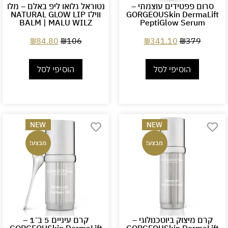
סרום פפטידים עוצמתי –
נטוראל גלואו ליפ באלם – מלו
GORGEOUSkin DermaLift
ווילז NATURAL GLOW LIP
BALM | MALU WILZ
PeptiGlow Serum
₪
84.80
₪
106
₪
341.10
₪
379
הוסיפי לסל
הוסיפי לסל
NEW
NEW
מבצע!
מבצע!
קרם מיצוק ביוטכנולוגי –
קרם עיניים 5 ב־1 –