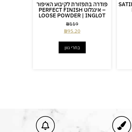
ור SATIN DUO
פודרה בתפזורת לקיבוע האיפור
 Ampoule
– אינגלוט PERFECT FINISH
ate DR
LOOSE POWDER | INGLOT
BOR
והגנה על
₪
119
₪
95.20
49
בחרי גוון