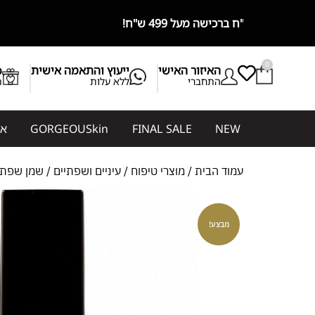
בלעדית בגורג׳ס! GORGEOUSkin מותג דר
0
האיזור האישי
ייעוץ והתאמה אישית
b
התחברי
ללא עלות
ת
NEW
FINAL SALE
GORGEOUSkin
אי
עמוד הבית
/
מוצרי טיפוח
/
עיניים ושפתיים
/ שמן שפתיים – בבור ABOR
מבצע!