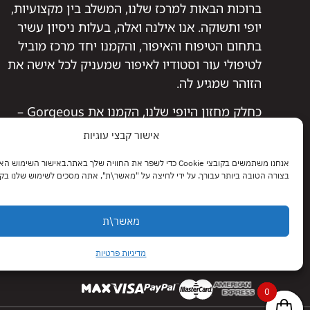
ברוכות הבאות למרכז שלנו, המשלב בין מקצועיות,
יופי ותשוקה. אנו אילנה ואלה, בעלות ניסיון עשיר
בתחום הטיפוח והאיפור, והקמנו יחד מרכז מוביל
לטיפולי עור וסטודיו לאיפור שמעניק לכל אישה את
הזוהר שמגיע לה.
כחלק מחזון היופי שלנו, הקמנו את Gorgeous –
אתר המציע מבחר איכותי של מוצרי איפור, טיפוח
אישור קבצי עוגיות
ושיער שנבחרו בקפידה, מתוך מטרה להעניק לך את
אנחנו משתמשים בקובצי Cookie כדי לשפר את החוויה שלך באתר.באישור השימוש
הפתרונות המושלמים לשגרת היופי שלך.
בצורה הטובה ביותר עבורך. על ידי לחיצה על "מאשר\ת", אתה מסכים לשימוש שלנו בקובצי kie
אצלנו תמצאי לא רק מוצרים איכותיים, אלא גם ליווי
מקצועי, המלצות מותאמות אישית ואהבה אמיתית
מאשר\ת
ליופי שלך.
בואי להרגיש Gorgeous – כי מגיע לך הכי טוב.
מדיניות פרטיות
0
0
0