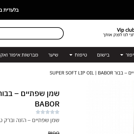
מו-קוסמטיקה מתקדם עם רכיבים פעילים!
Vip clu
ני לנו לפנק אותך
פור
בישום
טיפוח
שיער
מברשות איפור ואקס
SUPER SOFT LIP OIL | B
BABOR
שמן שפתיים – הזנה וברק ט
₪
99