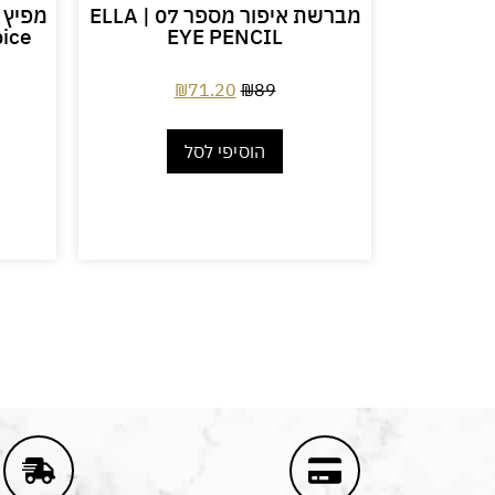
Barrier
מברשת איפור מספר 07 ELLA |
pice
EYE PENCIL
Serum
ולות לחיזוק
ר | ד״ר
₪
71.20
₪
89
₪
הוסיפי לסל