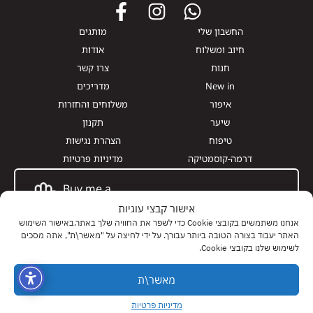
החשבון שלי
מותגים
חיוב ומשלוח
אודות
חנות
צרו קשר
New in
מדריכים
איפור
משלוחים והחזרות
שיער
תקנון
טיפוח
הצהרת נגישות
דרמה-קוסמטיקה
מדיניות פרטיות
Buy me a
Giftcard
אישור קבצי עוגיות
אנחנו משתמשים בקובצי Cookie כדי לשפר את החוויה שלך באתר.באישור השימוש
האתר יעבוד בצורה הטובה ביותר עבורך. על ידי לחיצה על "מאשר\ת", אתה מסכים
לשימוש שלנו בקובצי Cookie.
0
0
0
מאשר\ת
Webbed
2025
© Made with love by MediaEaters | Webi Digital |
מדיניות פרטיות