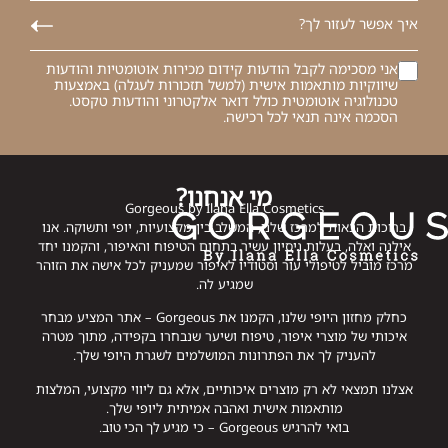
אני מסכימה לקבל הודעות קידום מכירות אוטומטיות והודעות
שיווקיות מותאמות אישית (למשל תזכורות לעגלה) באמצעות
טכנולוגיה אוטומטית כולל דואר אלקטרוני והודעות טקסט.
הסכמה אינה תנאי לכל רכישה.
מי אנחנו?
Gorgeous by Ilana Ella Cosmetics
ברוכות הבאות למרכז שלנו, המשלב בין מקצועיות, יופי ותשוקה. אנו
אילנה ואלה, בעלות ניסיון עשיר בתחום הטיפוח והאיפור, והקמנו יחד
מרכז מוביל לטיפולי עור וסטודיו לאיפור שמעניק לכל אישה את הזוהר
שמגיע לה.
כחלק מחזון היופי שלנו, הקמנו את Gorgeous – אתר המציע מבחר
איכותי של מוצרי איפור, טיפוח ושיער שנבחרו בקפידה, מתוך מטרה
להעניק לך את הפתרונות המושלמים לשגרת היופי שלך.
אצלנו תמצאי לא רק מוצרים איכותיים, אלא גם ליווי מקצועי, המלצות
מותאמות אישית ואהבה אמיתית ליופי שלך.
בואי להרגיש Gorgeous – כי מגיע לך הכי טוב.