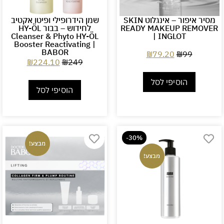
מסיר איפור – אינגלוט SKIN
שמן הידרופילי ופיטו אקטיב
READY MAKEUP REMOVER
לחידוש – בבור HY-ÖL
Cleanser & Phyto HY-ÖL
| INGLOT
Booster Reactivating |
BABOR
₪
79.20
₪
99
₪
224.10
₪
249
הוסיפי לסל
הוסיפי לסל
-30%
מבצע!
מבצע!