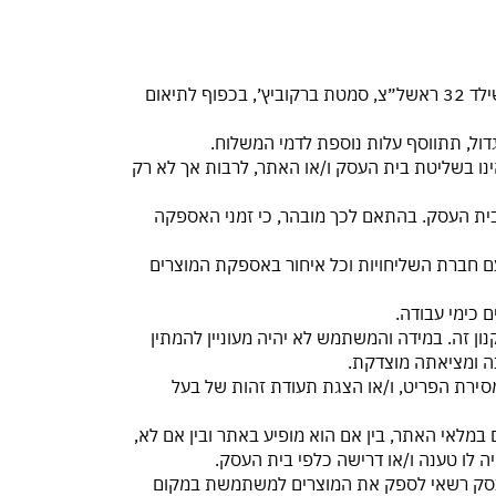
3.4. זמני אספקת המוצרים הינם עד 5 ימי עבודה במשלוח עד הבית. בנוסף ניתן לבצע איסוף עצמי מכתובת בית העסק: רוטשילד 32 ראשל״צ, סמטת ברקוביץ׳, בכפוף לתיאום
שאינו בשליטת בית העסק ו/או האתר, לרבות אך לא רק
בית העסק. בהתאם לכך מובהר, כי זמני האספקה
 עם חברת השליחויות וכל איחור באספקת המוצרים
ן זה. במידה והמשתמש לא יהיה מעוניין להמתין
ה ומציאתה מוצדקת.
מסירת הפריט, ו/או הצגת תעודת זהות של בעל
ם במלאי האתר, בין אם הוא מופיע באתר ובין אם לא,
לו טענה ו/או דרישה כלפי בית העסק.
ת העסק רשאי לספק את המוצרים למשתמשת במקום