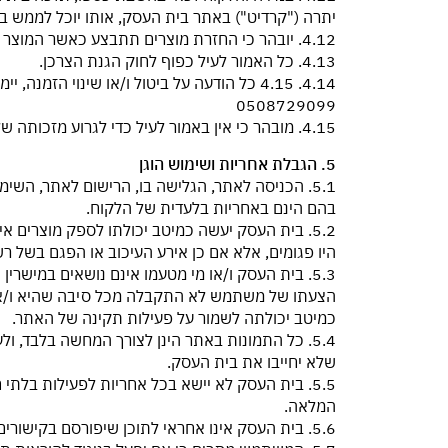
יתרה ("קרדיט") באתר בית העסק, אותו יוכל לממש 
4.12. יובהר כי החזרת מוצרים תתבצע כאשר המוצר באריזתו המקורית, חדש, וחסר כל סימני שימוש ונזק, בכפוף לצירוף חשבונית מקורית בלבד.
4.13. כל האמור לעיל כפוף לחוק הגנת הצרכן.
4.14. 4.15 כל הודעה על ביטול ו/או שינוי הזמנה, יימסרו לבית העסק באחת הדרכים הבאות: א) בדואר אלקטרוני –
0508729099
4.15. מובהר כי אין באמור לעיל כדי לגרוע מזכותה של בית העסק לתבוע את נזקיה, בשל כך שערך המוצר פחת כתוצאה בהרעה משמעותית במצבו
5. הגבלת אחריות ושימוש הוגן
5.1. הכניסה לאתר, הגלישה בו, הרישום לאתר, ה
בהם הינם באחריות בלעדית של הלקוח.
5.2. בית העסק יעשה כמיטב יכולתו לספק מוצרים 
היו פגומים, אלא אם כן אירע העיכוב או הפגם בשל 
5.3. בית העסק ו/או מי מטעמו אינם נושאים במישר
הצעתו של משתמש לא התקבלה מכל סיבה שהיא ו/או
כמיטב יכולתה לשמור על פעילות תקינה של האתר.
5.4. כל התמונות באתר הינן לצורך המחשה בלבד, ול
שלא יחייבו את בית העסק.
5.5. בית העסק לא יישא בכל אחריות לפעילות בלת
המלאה.
5.6. בית העסק אינו אחראי לתוכן שיפורסם בקישורים המופיעים באתר, ככל שיופיעו, ואשר מובילים לאתרים אחרים (בין אם אתרים אלו פעילים ובין אם לאו).