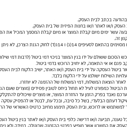
4.4. רוכש לא רשאי לבטל את עסקה ברכישת פריטים מסוימים בהתאם לס
 פגם או אי התאמה, לא יחויב הרוכש בדמי ביטול.
אישור ביטול העסקה על ידי בית העסק ו/או האתר, ישיב הלקוח לבית הע
יות השילוח ישולמו על ידי הלקוח בלבד.
כות הביטול כמפורט לעיל לא תחול ביחס לטובין פסידים (מוצרים שעם
רכם נאבד בפרק הזמן עד החזרת המוצר, או מוצרים שיכולים להתקלק
על פי שיקול דעתם הבלעדי, בשל כל סיבה, ובכל עת, לבטל או להפסיק עסקה 
למשתמש או לרוכש, ובית העסק תימנע מחיוב כרטיס האשראי של הרוכש
ית העסק את החשבון אשר מופיע בפרטי ההזמנה שבוטלה. במידה ולא נית