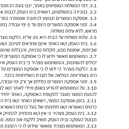
3.1. דמי המשלוח המופיעים באתר, יגבו בעת ההזמנה בנוסף לתשלום בגין ההזמנה.
3.2. במכירה בתשלומים, רשאית בית העסק לגבות את דמי המשלוח ו/או ההרכבה בתשלום הראשון.
3.3. אספקת המוצרים תבוצע לכתובת שנמסרה בפרטי ההזמנה במועד ביצוע הרכישה באתר.
מראש, ללא עלות משלוח.
3.5. עלות משלוח עד הבית היא 35 ש"ח. הלקוח מצהיר כי ידוע לו שבמקרים של משלוח לאזורים מרוחקים ו/או משלוח מוצר גדול, תתווסף עלות נוספת לדמי המשלוח.
3.6. בית העסק ו/או האתר אינם אחראים לעיכוב ו/
שביתות, אסונות טבע, תקלות טכניות, והגבלות שהוטלו
3.7. המשתמש מאשר וידוע לו כי אספקת המוצרים
יכולים להשתנות, והמשתמש מצהיר כי בית העסק אינ
3.8. הלקוח מצהיר כי ידוע לו כי אספקת המוצרים
הינו באחריותה המלאה של חברת השליחויות בלבד.
3.9. זמני אספקת המוצרים כוללים אך ורק ימי עבודה, קרי, א-ה. למען הסר ספק, ערבי חג, ימי חג וימי שישי ושבת אינם נספרים כימי עבודה.
3.10. על המשתמש להודיע באופן מיידי לאתר ו/
להגעת המוצר מעבר לתקופת האספקה, האתר יחזיר לו
3.11. בזמן אספקת המוצר, רשאים האתר ו/או בי
כרטיס האשראי ו/או חתימתו של בעל כרטיס האשראי ע
3.12. בית העסק מצהיר כי אין הוא מתחייב להחזי
תבוטל העסקה ובית העסק תשיב ללקוח את כספו. מוב
3.13. המשתמש מצהיר ומאשר שידוע לו כי הזמנ