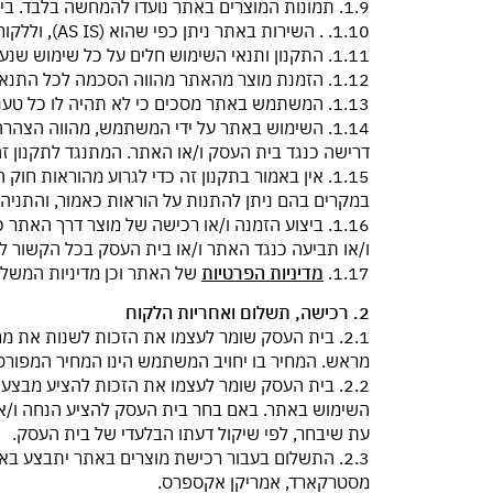
1.9. תמונות המוצרים באתר נועדו להמחשה בלבד. בית העסק שואף לספק מוצרים הדומים לתמונות ככל האפשר, אך ייתכנו שינויים קלים (כגון הפרשי גוונים בדפדפן).
1.10. . השירות באתר ניתן כפי שהוא (AS IS), וללקוח לא תהיה כל טענה בגין שינויים במבנה האתר או תכניו.
1.11. התקנון ותנאי השימוש חלים על כל שימוש שנעשה באתר בכל צורה שהיא, באמצעות מחשב, מחשב כף יד, מכשיר סלולארי וכל מכשיר אחר.
1.12. הזמנת מוצר מהאתר מהווה הסכמה לכל התנאים וההגבלות המפורטים בתקנון זה.
1.13. המשתמש באתר מסכים כי לא תהיה לו כל טענה ו/או דרישה כלפי בית העסק בגין שינויים של האתר, לרבות תכניו, ו/או תקלות שעלולות להתרחש באתר.
1.14. השימוש באתר על ידי המשתמש, מהווה הצה
דרישה כנגד בית העסק ו/או האתר. המתנגד לתקנון
במקרים בהם ניתן להתנות על הוראות כאמור, והתני
1.16. ביצוע הזמנה ו/או רכישה של מוצר דרך האת
ו/או תביעה כנגד האתר ו/או בית העסק בכל הקשור לה
1.17.
מדיניות הפרטיות
של האתר וכן מדיניות המשלוח
2. רכישה, תשלום ואחריות הלקוח
2.1. בית העסק שומר לעצמו את הזכות לשנות את מ
מראש. המחיר בו יחויב המשתמש הינו המחיר המפור
2.2. בית העסק שומר לעצמו את הזכות להציע מבצע
השימוש באתר. באם בחר בית העסק להציע הנחה ו/או
עת שיבחר, לפי שיקול דעתו הבלעדי של בית העסק.
2.3. התשלום בעבור רכישת מוצרים באתר יתבצע ב
מסטרקארד, אמריקן אקספרס.