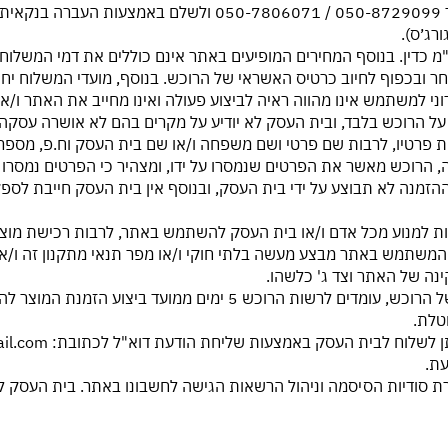
לאחר ובכפוף לחיוב כרטיס האשראי של הרוכש. בנוסף, מועדי המשלוח יח
י למשתמש אינו מהווה ראיה לביצוע פעולה ואינו מחייב את האתר ו/או
ן את פרטיו, לרבות שם פרטי ושם משפחה ו/או שם בית העסק וח.פ, מספר
 הרוכש מאשר את הפרטים שנמסרו על ידו, ומצהיר כי הפרטים נמסרו על
ם, ההזמנה לא תבוצע על ידי בית העסק, ובנוסף אין בית העסק חייבת ל
כות למנוע מכל אדם ו/או בית העסק להשתמש באתר, לרבות רכישת מוצרי
משתמש באתר מבצע מעשה בלתי חוקי ו/או מפר תנאי מתקנון זה ו/א
נה של האתר וצד ג' כלשהו.
2.11. במידה ועסקה לא אושרה ע"י חברת האשראי של הרוכש, עומדים לר
טלת.
ail.com
ירת סודיות הסיסמה וניהול הרשאות הגישה לחשבונו באתר. בית העסק ל