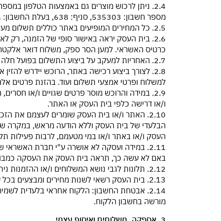
מספר חשבון: 535303, סניף: 638, בעלת החשבון: גורג׳ס).
2.5. כל המחירים המופיעים באתר כוללים תשלום מע"מ כדין. בנוסף המחירים המופיעים באתר אינם כוללים את דמי המשלוח.
2.6. בית העסק יראה באישור סופי של הזמנה, רק 
כרטיס האשראי. למען הסר ספק, משלוח דואר אלקטרונ
2.7. האחריות למעקב על ביצוע התשלום בפועל חלה על הרוכש בלבד, ובית העסק לא יודיע על מקרים בהם לא אושרה עסקה על ידי חברות האשראי.
2.8. לצורך ביצוע רכישה באתר, הרוכש יידרש להזי
למשלוח ופרטי אמצעי תשלום ועוד. בהזנת פרטים אלה,
2.9. במידה והרוכש מוסר פרטים שגויים ו/או חסרי
ו/או דרישה כלפי בית העסק או האתר.
2.10. האתר ו/או בית העסק שומרים לעצמם את הז
הבלעדי של בית העסק וללא הודעה מראש, במקרה שה
העסק ו/או באתר ו/או במי מטעמם, לרבות פעילות תקי
באם לא עשה כך, תראה בית העסק את העסקה כמבו
2.12. תלונות לגבי נושא המשלוחים ו/או ההזמנות ניתן לשלוח לבית העסק באמצעות שליחת הודעת דוא"ל לכתובת:
2.13. בית העסק רשאי לשנות מחירים ומבצעים בכל עת.
2.14. אבטחת החשבון: הלקוח אחראי בלעדית לשמ
מורשה בחשבון הלקוח.
3. אספקה, משלוחים ואיסוף עצמי