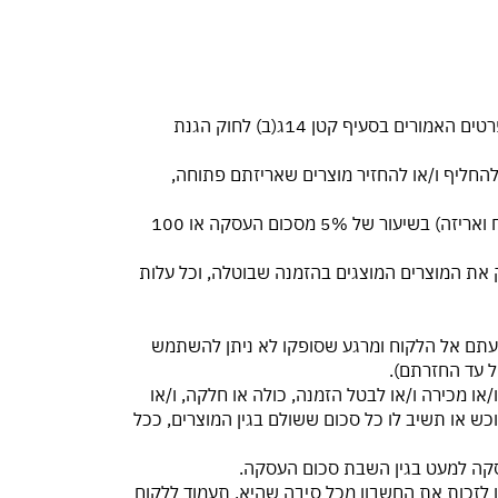
4.3. עסקה ניתנת לביטול מיום עשיית העסקה ועד ארבעה עשר ימים מיום קבלת המוצר או מיום קבלת המסמך המכיל את הפרטים האמורים בסעיף קטן 14ג(ב) לחוק הגנת
עיפים 14(ג) ו 14ג(ד) לחוק הגנת הצרכן, לא ניתן להחליף ו/או להחזיר מוצרים שאריזתם פתוחה,
4.5. בתוך 14 יום מיום קבלת הודעת הביטול יושב לרוכש הסכום ששולם על ידו בגין המוצר בניכוי דמי ביטול (לרבות דמי שילוח ואריזה) בשיעור של 5% מסכום העסקה או 100
סק את המוצרים המוצגים בהזמנה שבוטלה, וכל עלות
 הגעתם אל הלקוח ומרגע שסופקו לא ניתן להשתמש
ל עד החזרתם).
ו/או מכירה ו/או לבטל הזמנה, כולה או חלקה, ו/או
 או תשיב לו כל סכום ששולם בגין המוצרים, ככל
ן לזכות את החשבון מכל סיבה שהיא, תעמוד ללקוח