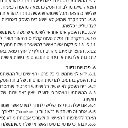
5.7. המשתמש מסכים כי אם יפעל בניגוד להוראות ת
הוצאה שייגרמו לבית העסק כתוצאה מהפרה כאמור. בנ
שלישי כתוצאה מכל שימוש שנעשה בניגוד להוראות תק
5.8. בכל מקרה שהוא, לא יישא בית העסק באחריות 
לצד שלישי כלשהו.
5.9. בית העסק אינו אחראי לשימוש שיעשה משתמש ו/או כל אדם אחר במוצר שלא בהתאם להוראות היצרן ו/או בית העסק ו/או שימוש שגוי כלשהו.
5.10. במקרה ובו נפלה טעות קולמוס בתיאור מוצר, לא יחייב הדבר את בית העסק ו/או מי מטעמו.
5.11. 5.13 לקוח אשר אישר להשאיר משלוח מחוץ לדלת, לבית העסק אין אחריות על המשלוח מהרגע שהונח בפתח ביתו, והמשלוח הינו באחריותו המלאה של הלקוח.
5.12. המוצרים אינם מהווים תחליף לייעוץ רפוא
לתגובות אלרגיות או גירויים הנובעים מרגישות אישית
6. פרטיות ודיוור
6.1. ידוע למשתמש כי כל פרטיו האישים של המשת
בית העסק בהתאם למדיניות הפרטיות של בית העסק,
6.2. בית העסק לא יעשה כל שימוש בפרטים שנמסרו על ידי המשתמש באתר, אלא בהתאם לתקנון זה.
6.3. המשתמש מצהיר כי ידוע לו שאין באפשרותו ש
חוקיות.
6.4. אם יעלה בידי צד שלישי לחדור למידע אשר שמור בידי בית העסק ו/או להשתמש בו לרעה, לא תהיה למשתמש כל טענה, תביעה או דרישה כלפי בית העסק.
6.5. אתר זה מ
האתר להעדפותיך האישיות ולצורכי אבטחת מידע (פירו
6.6. יובהר כי פרטי כרטיס האשראי של המשתמש/רוכש אינם נשמרים במאגרי המידע של בית העסק.