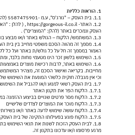
1. הוראות כלליות
1.1. בית העסק – "גורג'ס", ע.מ -5587475901 (להלן :"בית העסק")
1.2. האתר- .co.il
העסק ונמכרים באתר (להלן: "המוצרים") .
1.3. המשתמש/ הלקוח – הגולש באתר ו/או מבצע בו רכישה.
1.4. מסמך זה מהווה הסכם משפטי מחייב בין בית
האמור במסמך זה חל על כל גולש/ת באתר ועל כל לק
1.5. השימוש בלשון זכר הינו מטעמי נוחות בלבד, ומתיחס לשני המינים גם יחד.
וכי אין מגבלה חוקית כלשהי המונעת את השימוש של
1.7. בית העסק רשאי למנוע ו/או להגביל את השימוש באתר ו/או רכישת המוצרים , באופן זמני ו/או לצמיתות , בהתאם לשיקול דעתו הבלעדי מהסיבות המפורטות להלן:
1.7.1. הלקוח הפר את תקנון האתר
1.7.2. הלקוח מסר פרטים שגויים בביצוע ההזמנה במתכוון
1.7.3. הלקוח מוכר את המוצרים לצדדים שלישיים
1.7.4. הלקוח עושה שימוש לרעה באתר ו/או בשירותי החברה ו/או מעורב בהונאה
1.7.5. הלקוח פוגע בפעילותו התקינה של בית העסק ו/או אתר בית העסק
1.8. לבית העסק הזכות לשנות את תנאי השימוש בת
מרגע פרסומו ו/או עדכונו בתקנון זה.