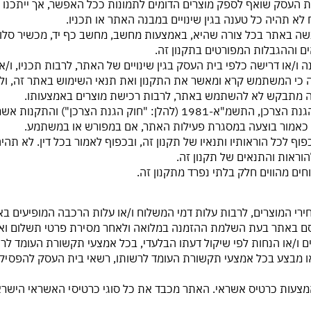
רה כי המשתמש קרא ומאשר את התקנון ואת תנאי השימוש באתר זה, ולא 
 זה מתבקש לא להשתמש באתר, לרבות רכישת מוצרים באמצעותו.
1.15. אין באמור בתקנון זה כדי לגרוע מהוראות חוק הגנת הצרכן, התשמ"א-81
ה כאמור בוצעה במסגרת פעילות האתר, אם במפורש או במשתמע.
ר כפוף לכל הוראותיו ותנאיו של תקנון זה, ובכפוף לאמור בכל דין. לא 
וראות והתנאים של תקנון זה.
ים מהווים חלק בלתי נפרד מתקנון זה.
חירי המוצרים, לרבות עלות דמי המשלוח ו/או עלות הרכבה המופיעים ב
סם באתר בעת השלמת ההזמנה במלואה ולאחר מסירת פרטי תשלום ואי
ים ו/או הנחות לפי שיקול דעתו הבלעדי, בכל אמצעי תקשורת העומד ל
 מבצע בכל אמצעי תקשורת העומד לרשותו, רשאי בית העסק להפסיק ו
אמצעות כרטיס אשראי. האתר מכבד את כל סוגי כרטיסי האשראי הישראלי