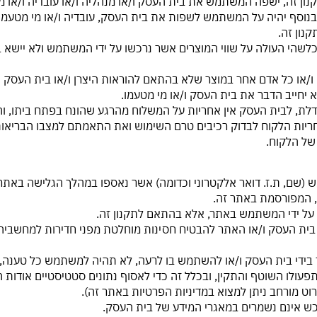
קנון זה, ישפה המשתמש את בית העסק ו/או מנהליה ו/או עובדיה ו/או מי
וסף יהיה על המשתמש לשפות את בית העסק, עובדיה ו/או מי מטעמה בג
נון זה.
כלשהי העולה על שווי המוצרים אשר נרכשו על ידי המשתמש ולא יישא בכ
י. באחריות הלקוח לבדוק רכיבים טרם השימוש ואת התאמתם למצבו הבריא
 של הלקוח.
מש (שם, ת.ז. דואר אלקטרוני וכדומה) אשר נאספו במהלך הגלישה באתר
 המפורסמת באתר זה.
ל בית העסק ו/או האתר להבטיח חסינות מוחלטת מפני חדירות למחשביה
שתמש ב"עוגיות ("cookies") "לצורך תפעולו השוטף והתקין, ובכלל זה כדי לאסוף נתונים ס
ט מורחב ניתן למצוא במדיניות הפרטיות באתר זה).