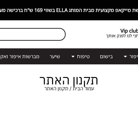
קצועית מבית המותג ELLA בשווי 169 ש"ח ברכישה מעל 499 ש"ח!
Vip clu
ני לנו לפנק אותך
פור
בישום
טיפוח
שיער
מברשות איפור ואקס
תקנון האתר
עמוד הבית
/ תקנון האתר