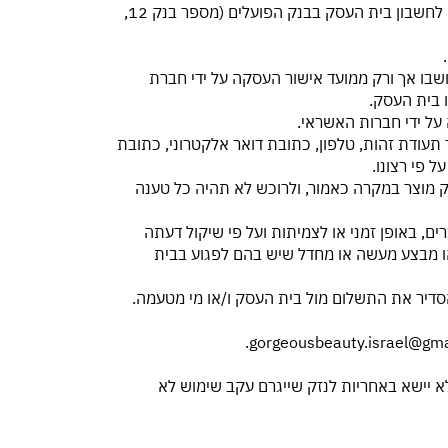
2.4. ניתן לרכוש מוצרים גם באמצעות הטלפון במספר 050-8729099 / 050-7806071 ולשלם באמצעות העברה בנקאית לחשבון בית העסק בבנק הפועלים (מספר בנק 12,
ושבו אך ורק ממועד אישור העסקה על ידי חברת
 בית העסק.
 תעודת זהות, טלפון, כתובת דואר אלקטרוני, כתובת
 פי רצונו.
ספק מוצר במקרה כאמור, ולרוכש לא תהיה כל טענה
ם, באופן זמני או לצמיתות ועל פי שיקול דעתה
ו מבצע מעשה או מחדל שיש בהם לפגוע בבית
שות הרוכש 5 ימים ממועד ביצוע הזמנת המוצר להסדיר את התשלום מול בית העסק ו/או מי מטעמה.
.
gorgeousbeauty.israel@gm
א יישא באחריות לנזק שייגרם עקב שימוש לא