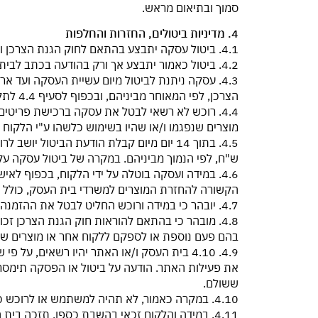
סמוך ובתיאום מראש.
4. מדיניות ביטולים, החזרות והחלפות
4.1. ביטול עסקה יתבצע בהתאם לחוק הגנת הצרכן ובהודעה בכתב לבית העסק.
4.2. ביטול כאמור יתבצע אך ורק בהודעה בכתב לבית העסק ו/או לאתר ו/או בחנות הפיזית של בית העסק.
הצרכן, לפי המאוחר מביניהם, ובכפוף לסעיף 4.4 לתקנון זה.
מוצרים שנפגמו ו/או שהיו בשימוש כלשהו ע"י הלקוח
ש"ח, לפי הנמוך מביניהם. במקרה של ביטול עסקה עקב
4.6. במידה ועסקה בוטלה על ידי הלקוח, בכפוף ל
הקשורה להחזרת המוצרים למשרדי בית העסק, כולל עלו
4.7. יובהר כי במידה ורוכש החליט לבטל את ההזמנה לאחר הוצאת המשלוח, דמי המשלוח של ההזמנה לא יוחזרו.
4.8. מובהר כי בהתאם להוראות חוק הגנת הצרכן ז
בהם פעם נוספת או לספקם ללקוח אחר או מוצרים שע
4.9. 4.10 בית העסק ו/או האתר יהיו רשאים, 
את פעילות האתר. הודעה על ביטול או הפסקה תימסר 
ששולם.
4.10. במקרה כאמור, לא תהיה למשתמש או לרוכש כל טענה, תביעה ו/או דרישה כלפי בית העסק ו/או לאתר בגין ביטול העסקה למעט בגין השבת סכום העסקה.
4.11. במידה והלקוח זכאי בהשבת כספו, תזכה ב