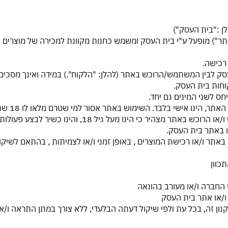
https://gorgeous-il , ( להלן : "האתר") מופעל ע"י בית העסק ומשמש כחנות מקוונת למכירה
 העסק לבין המשתמש/הרוכש באתר (להלן: "הלקוח".) במידה ואינך מסכי
וחות בית העסק.
1.6. השימ
מחייבות. בקריאה ואישור הסכם זה, מצהיר המשתמש ו/או ה
ו באתר בית העסק.
קנון זה, בכל עת ולפי שיקול דעתה הבלעדי, ללא צורך במתן התראה ו/א