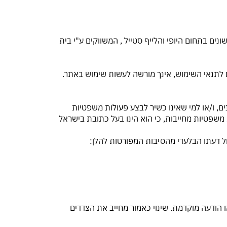
 של מוצרים שונים בתחום היופי והלייף סטייל , המשווקים ע"י בית
ם לתנאי השימוש, אינך מורשה לעשות שימוש באתר.
וש באתר, לרבות רכישת מוצרים באמצעות האתר, הינו אישי בלבד. השימוש באתר אסור למי שטרם מלאו לו 18 שנים, ו/או למי שאינו כשיר לבצע פעולות משפטיות
רוכש באתר מצהיר כי הינו מעל גיל 18, והינו כשיר לבצע פעולות משפטיות מחייבות, כי הוא הינו בעל כתובת בישראל
ו הודעה מוקדמת. שינוי כאמור מחייב את הצדדים