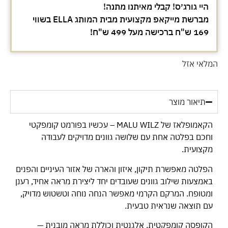
היי גורג׳ס! קבלי מאיתנו מתנה!
מברשת מייקאפ מקצועית מבית המותג ELLA בשווי
169 ש"ח ברכישה מעל 499 ש"ח!
המלאי אזל
תיאור מוצר
הקאמופלאז של MALU WILZ – עכשיו בפורמט קומפקטי
וחכם בפלטה אחת עם שלושה גוונים מדויקים לעבודה
מקצועית.
הפלטה מאפשרת תיקון, איזון והארה של אזור העיניים והפנים
באמצעות שילוב גוונים שעובדים יחד ליצירת מראה אחיד, רענן
ומטופח. המרקם הקרמי מאפשר הנחה נוחה וטשטוש מדויק,
עם תוצאה שנראית טבעית.
הקופסה קומפקטית, אלגנטית וכוללת מראה מובנית —