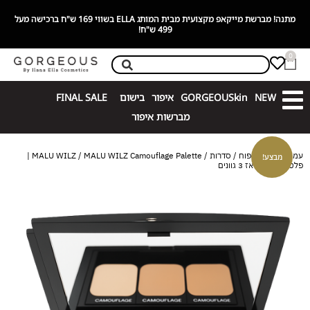
מתנה! מברשת מייקאפ מקצועית מבית המותג ELLA בשווי 169 ש"ח ברכישה מעל
499 ש"ח!
0
NEW
GORGEOUSkin
איפור
בישום
FINAL SALE
מברשות איפור
עמוד הבית
/
טיפוח
/
סדרות
/
MALU WILZ
/ MALU WILZ Camouflage Palette |
מבצע!
פלטת קאמופלאז 3 גוונים