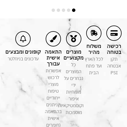
רכישה
משלוח
מוצרים
התאמה
קופונים ומבצעים
בטוחה
מהיר
מקצועיים
אישית
עדכונים בניוזלטר
תקן
לכל הארץ
עבורך
כל
אבטחה
ועד פתח
אפשרות
המוצרים
PSI
הבית
לרכוש
נבחרים על
מוצרי
ידי
טיפוח
מומחיות
ייחודיים
איפור
הניתנים
וקוסמטיקאיות
בהתאמה
מוסמכות
אישית
(חומרים