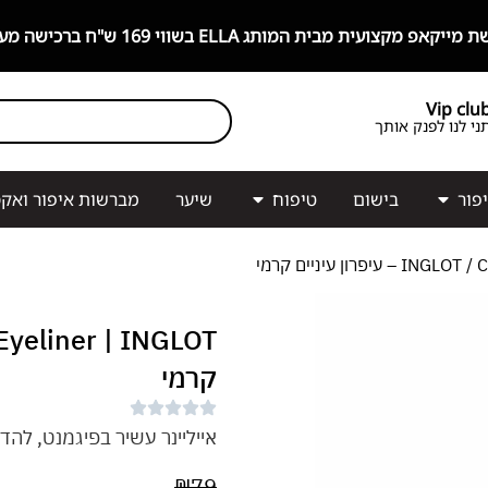
קצועית מבית המותג ELLA בשווי 169 ש"ח ברכישה מעל 499 ש"ח!
Vip clu
ני לנו לפנק אותך
פור
בישום
טיפוח
שיער
מברשות איפור ואקס
 קרמי
INGLOT
קרמי
אייליינר עשיר בפיגמנט, להדג
₪
79