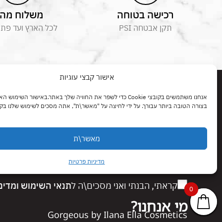
רכישה בטוחה
משלוח מהי
תקן אבטחה PSI
לכל הארץ ועד פת
אישור קבצי עוגיות
בואי נדבר
אנחנו משתמשים בקובצי Cookie כדי לשפר את החוויה שלך באתר.באישור השימוש
בצורה הטובה ביותר עבורך. על ידי לחיצה על "מאשר\ת", אתה מסכים לשימוש שלנו בקובצי kie
אני מסכימה לקבל הודעות קידום מכירות אוטומטיות
מאשר\ת
טכנולוגיה אוטומטית כולל דואר אלקטרוני והודעות 
הפרטיות.
מדיניות פרטיות
קראתי, הבנתי ואני מסכים\ה ל
תנאי השימוש
ומדינ
0
0
0
מי אנחנו?
Gorgeous by Ilana Ella Cosmetics