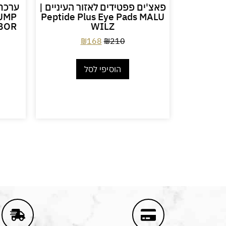
– בבור
פאצ'ים פפטידים לאזור העיניים |
ערכת 
LUMP
Peptide Plus Eye Pads MALU
MA
ABOR
WILZ
FOUND
₪
168
₪
210
הוסיפי לסל