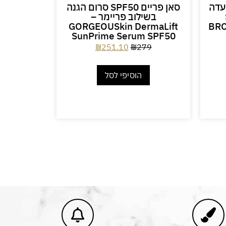
 עדה
סאן פריים SPF50 סרום הגנה
מייקאפ 
בשילוב פריימר –
ISH
 BABOR
GORGEOUSkin DermaLift
BRO
SunPrime Serum SPF50
₪
251.10
₪
279
הוסיפי לסל