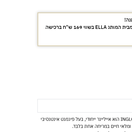
נה!
מברשת מייקאפ מקצועית מבית המותג ELLA בשווי 169 ש"ח ברכישה
Colour Play Eyeliner של INGLOT הוא אייליינר ייחודי, בעל פיגמנט אינטנסיבי
ומלאי חיים במריחה אחת בלבד.