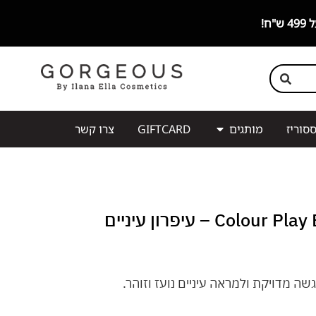
סוריז
מותגים
GIFTCARD
צרו קשר
Colour Play Eyeliner | INGLOT – עיפרון עיניים
שה מדויקת ולמראה עיניים נועז וזוהר.