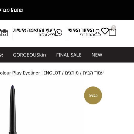
מתנה! מברשת מייקאפ מ
0
האיזור האישי
ייעוץ והתאמה אישית
b
התחברי
ללא עלות
ת
NEW
FINAL SALE
GORGEOUSkin
אי
עמוד הבית
/
מותגים
/
/ Colour Play Eyeliner | INGLOT – עיפרון עיניים
מבצע!