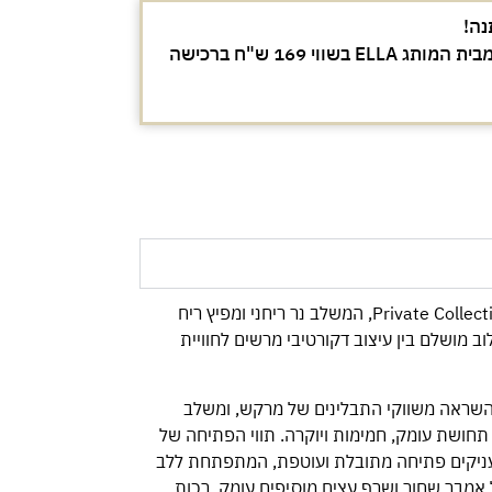
נה!
מברשת מייקאפ מקצועית מבית המותג ELLA בשווי 169 ש"ח ברכישה
מארז בישום ייחודי מסדרת Private Collection, המשלב נר ריחני ומפיץ ריח
ב מושלם בין עיצוב דקורטיבי מרשים לחוויית
Amber & Sp שואב השראה משווקי התבלינים של מרקש, ומשלב
 תחושת עומק, חמימות ויוקרה. תווי הפתיחה של
ט מעניקים פתיחה מתובלת ועוטפת, המתפתחת ללב
ל אמבר שחור ושרף עצים מוסיפים עומק, רכות