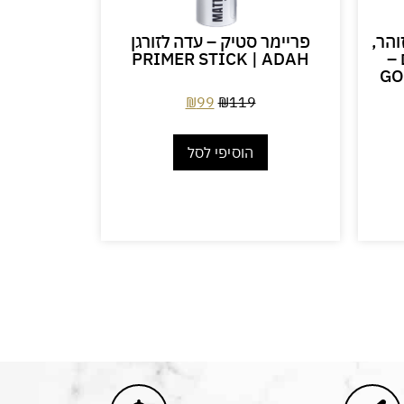
והר,
פריימר סטיק – עדה לזורגן
מסיכה
 –
PRIMER STICK | ADAH
 | BABOR
GO
79
₪
99
₪
119
הוסיפי לסל