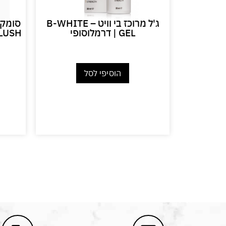
בבור
ג'ל מרוכז בי וויט – B-WHITE
סומק 
PURIFYI
GEL | דרמלוסופי
LUSH
₪
הוסיפי לסל