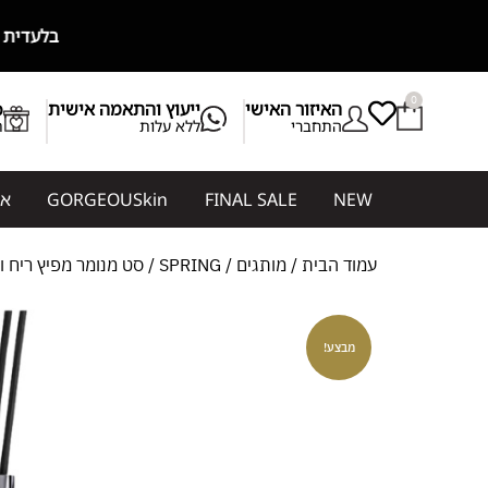
בלעדית בגורג׳ס! GORGEOUSkin מותג דר
0
האיזור האישי
ייעוץ והתאמה אישית
b
התחברי
ללא עלות
ת
NEW
FINAL SALE
GORGEOUSkin
אי
עמוד הבית
/
מותגים
/
SPRING
/ סט מנומר מפיץ ריח ונר ריחני e
מבצע!