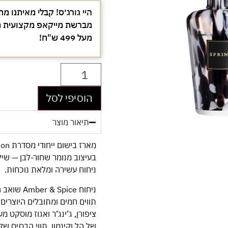
היי גורג׳ס! קבלי מאיתנו מת
מעל 499 ש"ח!
הוסיפי לסל
תיאור מוצר
בעיצוב מנומר שחור-לבן — שילו
ניחוח עשירה ומלאת נוכחות.
ניחוח ice
תווים חמים ומתובלים היוצרים
ציפורן, ג’ינג’ר ואגוז מוסק
של הל וקינמון. תווי הבסיס ש