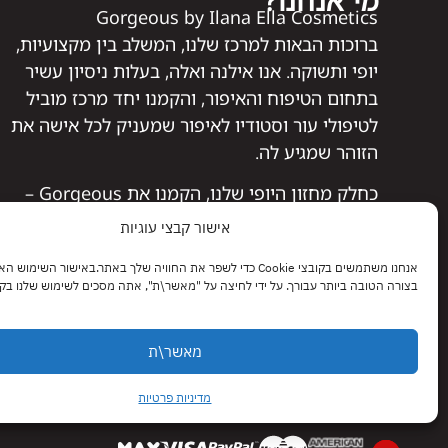
Gorgeous by Ilana Ella Cosmetics
ברוכות הבאות למרכז שלנו, המשלב בין מקצועיות,
יופי ותשוקה. אנו אילנה ואלה, בעלות ניסיון עשיר
בתחום הטיפוח והאיפור, והקמנו יחד מרכז מוביל
לטיפולי עור וסטודיו לאיפור שמעניק לכל אישה את
הזוהר שמגיע לה.
כחלק מחזון היופי שלנו, הקמנו את Gorgeous –
אתר המציע מבחר איכותי של מוצרי איפור, טיפוח
אישור קבצי עוגיות
ושיער שנבחרו בקפידה, מתוך מטרה להעניק לך את
אנחנו משתמשים בקובצי Cookie כדי לשפר את החוויה שלך באתר.באישור השימוש
הפתרונות המושלמים לשגרת היופי שלך.
בצורה הטובה ביותר עבורך. על ידי לחיצה על "מאשר\ת", אתה מסכים לשימוש שלנו בקובצי kie
אצלנו תמצאי לא רק מוצרים איכותיים, אלא גם ליווי
מקצועי, המלצות מותאמות אישית ואהבה אמיתית
מאשר\ת
ליופי שלך.
בואי להרגיש Gorgeous – כי מגיע לך הכי טוב.
מדיניות פרטיות