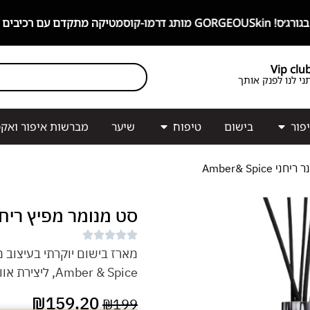
מו-קוסמטיקה מתקדם עם רכיבים פעילים!
Vip clu
ני לנו לפנק אותך
פור
בישום
טיפוח
שיער
מברשות איפור ואקס
Amber& Spic
סט מנומר מפיץ ריח ונר ריחני
מארז בישום יוקרתי בעיצוב מנ
Amber & Spice, ליצירת אווירה חמימה, עמוקה ואלגנטית בחלל.
₪
159.20
₪
199