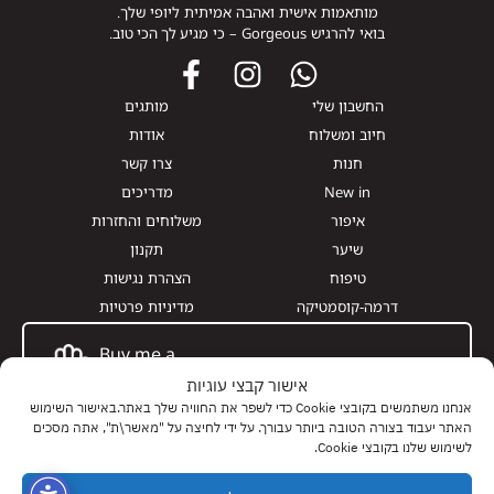
מותאמות אישית ואהבה אמיתית ליופי שלך.
בואי להרגיש Gorgeous – כי מגיע לך הכי טוב.
החשבון שלי
מותגים
חיוב ומשלוח
אודות
חנות
צרו קשר
New in
מדריכים
איפור
משלוחים והחזרות
שיער
תקנון
טיפוח
הצהרת נגישות
דרמה-קוסמטיקה
מדיניות פרטיות
Buy me a
Giftcard
אישור קבצי עוגיות
אנחנו משתמשים בקובצי Cookie כדי לשפר את החוויה שלך באתר.באישור השימוש
האתר יעבוד בצורה הטובה ביותר עבורך. על ידי לחיצה על "מאשר\ת", אתה מסכים
לשימוש שלנו בקובצי Cookie.
0
0
0