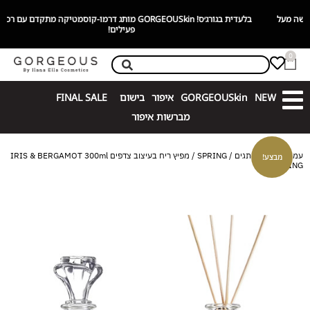
בלעדית בגורג׳ס! GORGEOUSkin מותג דרמו-קוסמטיקה מתקדם עם רכיבים
פעילים!
0
NEW
GORGEOUSkin
איפור
בישום
FINAL SALE
מברשות איפור
עמוד הבית
/
מותגים
/
SPRING
/ מפיץ ריח בעיצוב צדפים IRIS & BERGAMOT 300ml
מבצע!
| SPRING