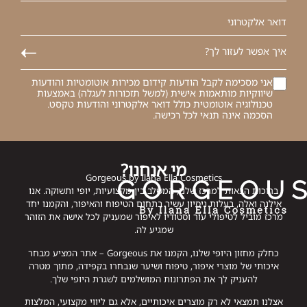
אני מסכימה לקבל הודעות קידום מכירות אוטומטיות והודעות
שיווקיות מותאמות אישית (למשל תזכורות לעגלה) באמצעות
טכנולוגיה אוטומטית כולל דואר אלקטרוני והודעות טקסט.
הסכמה אינה תנאי לכל רכישה.
מי אנחנו?
Gorgeous by Ilana Ella Cosmetics
ברוכות הבאות למרכז שלנו, המשלב בין מקצועיות, יופי ותשוקה. אנו
אילנה ואלה, בעלות ניסיון עשיר בתחום הטיפוח והאיפור, והקמנו יחד
מרכז מוביל לטיפולי עור וסטודיו לאיפור שמעניק לכל אישה את הזוהר
שמגיע לה.
כחלק מחזון היופי שלנו, הקמנו את Gorgeous – אתר המציע מבחר
איכותי של מוצרי איפור, טיפוח ושיער שנבחרו בקפידה, מתוך מטרה
להעניק לך את הפתרונות המושלמים לשגרת היופי שלך.
אצלנו תמצאי לא רק מוצרים איכותיים, אלא גם ליווי מקצועי, המלצות