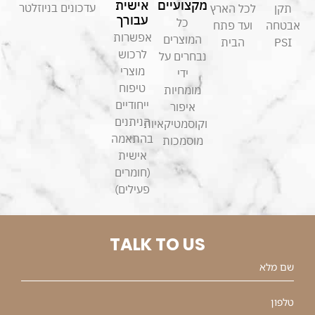
מקצועיים
אישית
עדכונים בניוזלטר
תקן
לכל הארץ
עבורך
כל
אבטחה
ועד פתח
אפשרות
המוצרים
PSI
הבית
לרכוש
נבחרים על
מוצרי
ידי
טיפוח
מומחיות
ייחודיים
איפור
הניתנים
וקוסמטיקאיות
בהתאמה
מוסמכות
אישית
(חומרים
פעילים)
TALK TO US