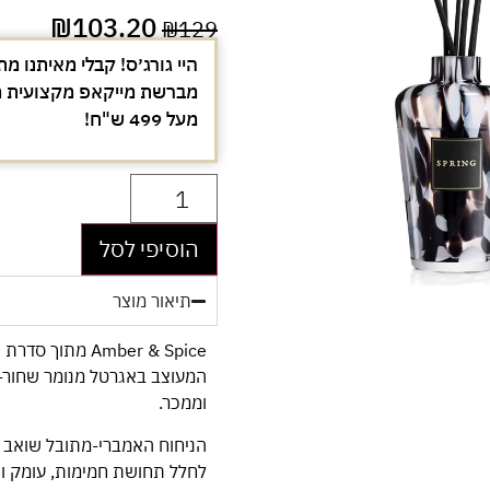
₪
103.20
₪
129
היי גורג׳ס! קבלי מאיתנו מת
מעל 499 ש"ח!
הוסיפי לסל
תיאור מוצר
המעוצב באגרטל מנומר שחור-ל
וממכר.
הניחוח האמברי-מתובל שואב 
לחלל תחושת חמימות, עומק ואל