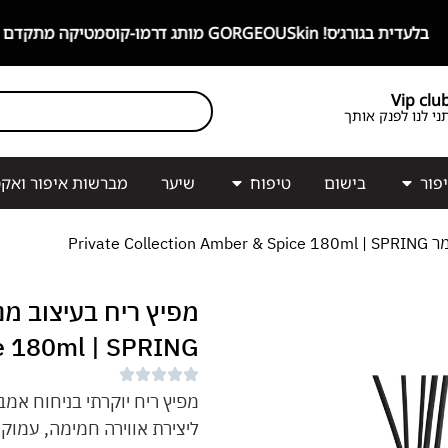
מו-קוסמטיקה מתקדם עם רכיבים פעילים!
Vip clu
ני לנו לפנק אותך
פור
בישום
טיפוח
שיער
מברשות איפור ואקס
Private 
e 180ml | SPRING
מפיץ ריח יוקרתי בניחוח אמב
ליצירת אווירה חמימה, עמוק