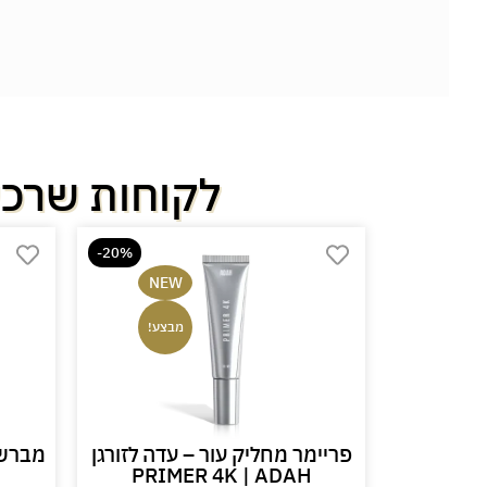
לקוחות שרכש
-20%
-40%
NEW
בצע!
מבצע!
דה לזורגן
פריימר מחליק עור – עדה לזורגן
PRIMER 4K | ADAH
UNDER 