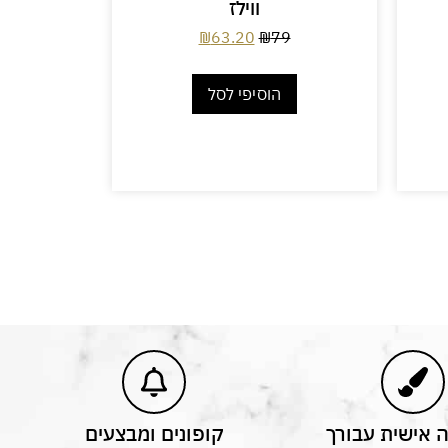
ווילז
₪
63.20
₪
79
הוסיפי לסל
אישית עבורך
קופונים ומבצעים