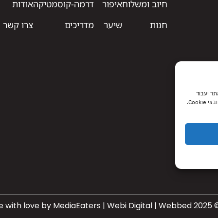
חיוב ומשלוח
איפור
דרמה-קוסמטיקה
אודות
חנות
שיער
מדריכים
צרו קשר
 האתר יעבוד
Coo.
Webbed
2025
© Made with love by MediaEaters |