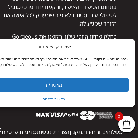
בתחום הטיפוח והאיפור, והקמנו יחד מרכז מוביל
לטיפולי עור וסטודיו לאיפור שמעניק לכל אישה את
הזוהר שמגיע לה.
כחלק מחזון היופי שלנו, הקמנו את Gorgeous –
אתר המציע מבחר איכותי של מוצרי איפור, טיפוח
אישור קבצי עוגיות
ושיער שנבחרו בקפידה, מתוך מטרה להעניק לך את
אנחנו משתמשים בקובצי Cookie כדי לשפר את החוויה שלך באתר.באישור השימוש
הפתרונות המושלמים לשגרת היופי שלך.
בצורה הטובה ביותר עבורך. על ידי לחיצה על "מאשר\ת", אתה מסכים לשימוש שלנו בקובצי kie
אצלנו תמצאי לא רק מוצרים איכותיים, אלא גם ליווי
מקצועי, המלצות מותאמות אישית ואהבה אמיתית
מאשר\ת
ליופי שלך.
בואי להרגיש Gorgeous – כי מגיע לך הכי טוב.
מדיניות פרטיות
0
0
0
 Webi Digital |
משלוחים והחזרות
תקנון
הצהרת נגישות
מדיניות פרטיות