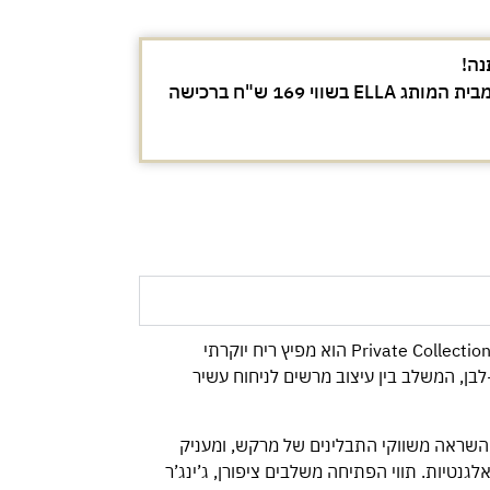
נה!
מברשת מייקאפ מקצועית מבית המותג ELLA בשווי 169 ש"ח ברכישה
Amber & Spice מתוך סדרת Private Collection הוא מפיץ ריח יוקרתי
בן, המשלב בין עיצוב מרשים לניחוח עשיר
השראה משווקי התבלינים של מרקש, ומעניק
גנטיות. תווי הפתיחה משלבים ציפורן, ג’ינג’ר