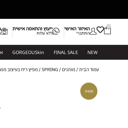
בלעדית בגורג׳ס! GORGEOUSkin מותג דר
0
האיזור האישי
ייעוץ והתאמה אישית
b
התחברי
ללא עלות
ת
NEW
FINAL SALE
GORGEOUSkin
אי
עמוד הבית
/
מותגים
/
SPRING
/ מפיץ ריח בעיצוב מנומר Collection Amber & Spice 180ml | SPRING
מבצע!