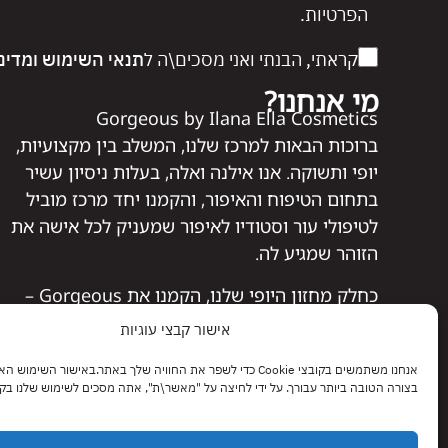
הפרטיות.
קראתי, הבנתי ואני מסכים\ה ל
תנאי השימוש
ומדינ
מי אנחנו?
Gorgeous by Ilana Ella Cosmetics
ברוכות הבאות למרכז שלנו, המשלב בין מקצועיות,
יופי ותשוקה. אנו אילנה ואלה, בעלות ניסיון עשיר
בתחום הטיפוח והאיפור, והקמנו יחד מרכז מוביל
לטיפולי עור וסטודיו לאיפור שמעניק לכל אישה את
הזוהר שמגיע לה.
כחלק מחזון היופי שלנו, הקמנו את Gorgeous –
אתר המציע מבחר איכותי של מוצרי איפור, טיפוח
אישור קבצי עוגיות
ושיער שנבחרו בקפידה, מתוך מטרה להעניק לך את
אנחנו משתמשים בקובצי Cookie כדי לשפר את החוויה שלך באתר.באישור השימוש
הפתרונות המושלמים לשגרת היופי שלך.
בצורה הטובה ביותר עבורך. על ידי לחיצה על "מאשר\ת", אתה מסכים לשימוש שלנו בקובצי kie
אצלנו תמצאי לא רק מוצרים איכותיים, אלא גם ליווי
מקצועי, המלצות מותאמות אישית ואהבה אמיתית