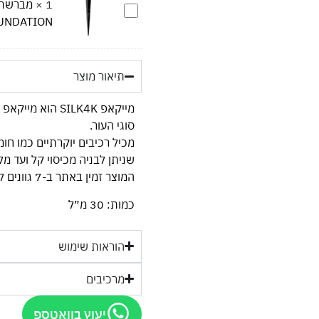
×
1
מברשת
איפור
UNDATION
מספר
01
ELLA
|
תיאור מוצר
FOUNDATION
מייקאפ SILK4K ה
סוגי העור.
מכיל רכיבים יוקרתיים כמו חומ
שניתן לבניה מכיסוי קל ועד מל
המוצר זמין באתר ב-7 גוונים לבחירה ונמרח בקלות באחידות ובנוחות.
כמות: 30 מ״ל
הוראות שימוש
מרכיבים
יעוץ בוואטספ