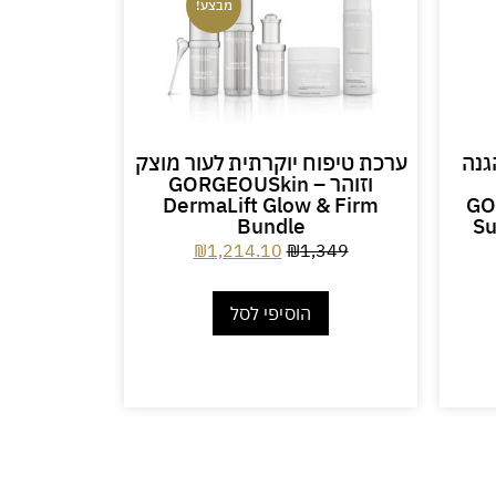
מבצע!
רום הגנה
ערכת טיפוח יוקרתית לעור מוצק
וזוהר – GORGEOUSkin
א
 SPF 50
DermaLift Glow & Firm
GO
Bundle
Su
₪
1,214.10
₪
1,349
הוסיפי לסל