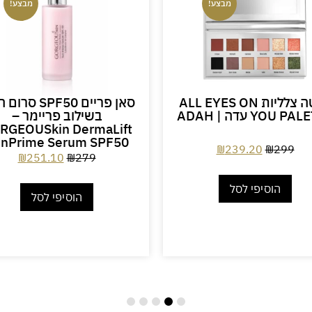
מבצע!
מבצע!
פלטה צלליות ALL EYES ON
סאן פריים SPF50 ס
YOU P עדה | ADAH
בשילוב פריימר –
RGEOUSkin DermaLift
nPrime Serum SPF50
₪
239.20
₪
299
₪
251.10
₪
279
הוסיפי לסל
הוסיפי לסל