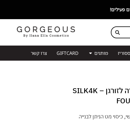
סוריז
מותגים
GIFTCARD
צרו קשר
מייקאפ סילק 4k עדה לזורגן – SILK4K
FOU