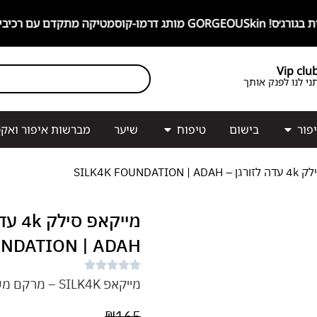
מו-קוסמטיקה מתקדם עם רכיבים פעילים!
Vip clu
ני לנו לפנק אותך
פור
בישום
טיפוח
שיער
מברשות איפור ואקס
SILK4K FOUNDA
NDATION | ADAH
מייקאפ SILK4K – מרקם משי, כיסוי מט הניתן לבנייה
₪
165