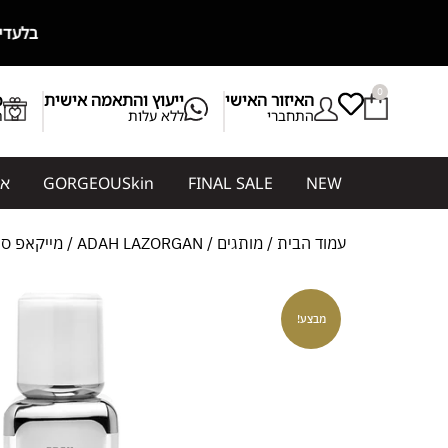
בלעדית בגורג׳ס! GORGEOUSkin מותג דר
0
האיזור האישי
ייעוץ והתאמה אישית
b
התחברי
ללא עלות
ת
NEW
FINAL SALE
GORGEOUSkin
אי
עמוד הבית
/
מותגים
/
ADAH LAZORGAN
/ מייקאפ סילק 4k עדה לזורגן – TION | ADAH
מבצע!