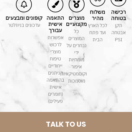
רכישה
משלוח
מוצרים
התאמה
קופונים ומבצעים
בטוחה
מהיר
מקצועיים
אישית
עדכונים בניוזלטר
תקן
לכל הארץ
עבורך
כל
אבטחה
ועד פתח
אפשרות
המוצרים
PSI
הבית
לרכוש
נבחרים על
מוצרי
ידי
טיפוח
מומחיות
ייחודיים
איפור
הניתנים
וקוסמטיקאיות
בהתאמה
מוסמכות
אישית
(חומרים
פעילים)
TALK TO US