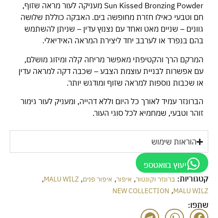
Sun Kissed Bronzing Powder מעניקה לעור מראה שזוף,
חם וטבעי כאילו חזרת מחופשה בים. האבקה כוללת שלושה
גוונים – שניים מאט ואחד עם נצנוץ עדין – שניתן להשתמש
בהם בנפרד או לערבב יחד ליצירת המראה האידיאלי.
המרקם הרך והקטיפתי מאפשר מריחה קלה ומיזוג מושלם,
עם אפשרות לבניית עוצמת הצבע – שכבה דקה למראה עדין
או שכבות נוספות למראה שזוף ומודגש יותר.
הברונזר עמיד לאורך כל היום וללא דהייה, ומעניק לעור גימור
זוהר וטבעי, שמחמיא לכל סוגי העור.
הוראות שימוש
יעוץ בוואטספ
קטגוריות:
,
,
,
,
ברונזר וקונטור
איפור
איפור פנים
MALU WILZ
,
NEW COLLECTION
MALU WILZ
שתפו: