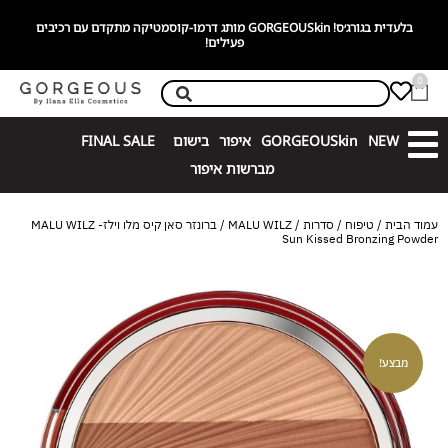
בלעדית בגורג׳ס! GORGEOUSkin מותג דרמו-קוסמטיקה מתקדם עם רכיבים
פעילים!
0
NEW
GORGEOUSkin
איפור
בישום
FINAL SALE
מברשות איפור
עמוד הבית
/
טיפוח
/
סדרות
/
MALU WILZ
/ ברונזר סאן קיס מלו וילז- MALU WILZ
Sun Kissed Bronzing Powder
מבצע!