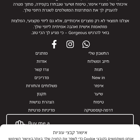
איכותי של מוצרי איפור, טיפוח ושיער שנבחרו בקפידה, מתוך מטרה
להעניק לך את הפתרונות המושלמים לשגרת היופי שלך.
אצלנו תמצאי לא רק מוצרים איכותיים, אלא גם ליווי מקצועי, המלצות
מותאמות אישית ואהבה אמיתית ליופי שלך.
בואי להרגיש Gorgeous – כי מגיע לך הכי טוב.
החשבון שלי
מותגים
חיוב ומשלוח
אודות
חנות
צרו קשר
New in
מדריכים
איפור
משלוחים והחזרות
שיער
תקנון
טיפוח
הצהרת נגישות
דרמה-קוסמטיקה
מדיניות פרטיות
Buy me a
Giftcard
אישור קבצי עוגיות
אנחנו משתמשים בקובצי Cookie כדי לשפר את החוויה שלך באתר.באישור השימוש