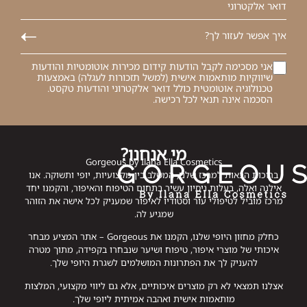
אני מסכימה לקבל הודעות קידום מכירות אוטומטיות והודעות
שיווקיות מותאמות אישית (למשל תזכורות לעגלה) באמצעות
טכנולוגיה אוטומטית כולל דואר אלקטרוני והודעות טקסט.
הסכמה אינה תנאי לכל רכישה.
מי אנחנו?
Gorgeous by Ilana Ella Cosmetics
ברוכות הבאות למרכז שלנו, המשלב בין מקצועיות, יופי ותשוקה. אנו
אילנה ואלה, בעלות ניסיון עשיר בתחום הטיפוח והאיפור, והקמנו יחד
מרכז מוביל לטיפולי עור וסטודיו לאיפור שמעניק לכל אישה את הזוהר
שמגיע לה.
כחלק מחזון היופי שלנו, הקמנו את Gorgeous – אתר המציע מבחר
איכותי של מוצרי איפור, טיפוח ושיער שנבחרו בקפידה, מתוך מטרה
להעניק לך את הפתרונות המושלמים לשגרת היופי שלך.
אצלנו תמצאי לא רק מוצרים איכותיים, אלא גם ליווי מקצועי, המלצות
מותאמות אישית ואהבה אמיתית ליופי שלך.