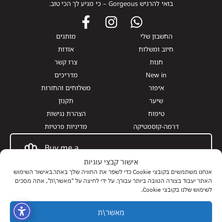
בואי להרגיש Gorgeous – כי מגיע לך הכי טוב.
החשבון שלי
מותגים
חיוב ומשלוח
אודות
חנות
צרו קשר
New in
מדריכים
איפור
משלוחים והחזרות
שיער
תקנון
טיפוח
הצהרת נגישות
דרמה-קוסמטיקה
מדיניות פרטיות
Buy me a
Giftcard
אישור קבצי עוגיות
אנחנו משתמשים בקובצי Cookie כדי לשפר את החוויה שלך באתר.באישור השימוש
האתר יעבוד בצורה הטובה ביותר עבורך. על ידי לחיצה על "מאשר\ת", אתה מסכים
לשימוש שלנו בקובצי Cookie.
0
0
0
מאשר\ת