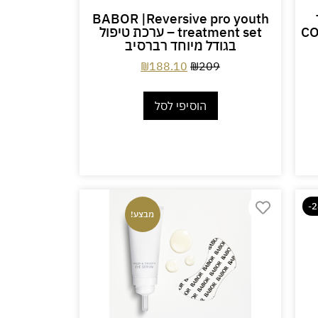
BABOR |Reversive pro youth
CO
treatment set – ערכת טיפול
בגודל מיוחד רברסיב
₪
188.10
₪
209
הוסיפי לסל
-
מבצע!