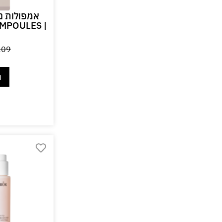
אמפולות נו
MPOULES |
209
ה