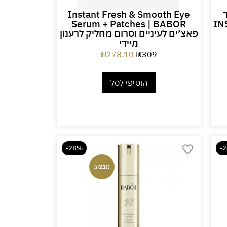
Instant Fresh & Smooth Eye
Serum + Patches | BABOR
IN
פאצ׳ים לעיניים וסרום מחליק לרענון
מיידי
₪
278.10
₪
309
הוסיפי לסל
-28%
-
מבצע!