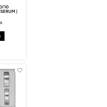
סרום 
SERUM |
5
ה