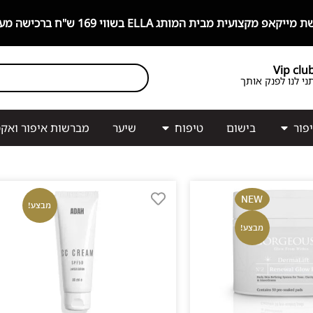
קצועית מבית המותג ELLA בשווי 169 ש"ח ברכישה מעל 499 ש"ח!
Vip clu
ני לנו לפנק אותך
פור
בישום
טיפוח
שיער
מברשות איפור ואקס
NEW
מבצע!
מבצע!