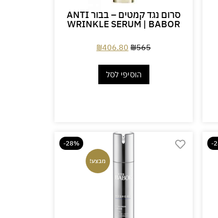
סרום נגד קמטים – בבור ANTI
WRINKLE SERUM | BABOR
₪
406.80
₪
565
הוסיפי לסל
-28%
-
מבצע!