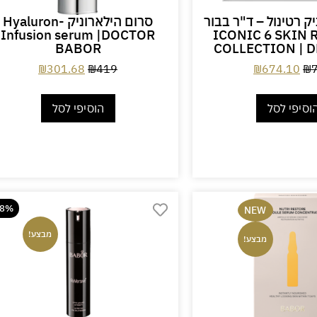
ק רטינול – ד"ר בבור
סרום הילארוניק -Hyaluron
Infusion serum |DOCTOR
ICONIC 6 SKIN
BABOR
COLLECTION | 
₪
301.68
₪
419
₪
674.10
₪
וסיפי לסל
הוסיפי לסל
28%
NEW
מבצע!
מבצע!