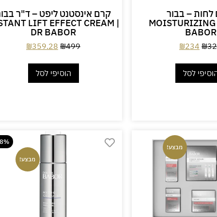
לחות – בבור
קרם אינסטנט ליפט – ד"ר בבור
STANT LIFT EFFECT CREAM |
MOISTURIZING 
DR BABOR
BABOR
₪
359.28
₪
499
₪
234
₪
32
וסיפי לסל
הוסיפי לסל
28%
מבצע!
מבצע!