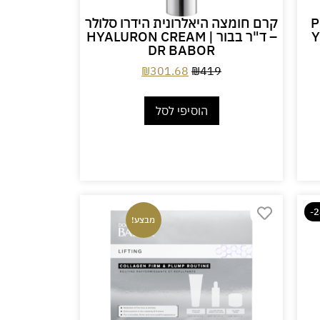
 בבור PRO
קרם חומצה היאלרונית הידרו סלולר
Y
– ד"ר בבור HYALURON CREAM |
DR BABOR
₪
301.68
₪
419
הוסיפי לסל
-
מבצע!