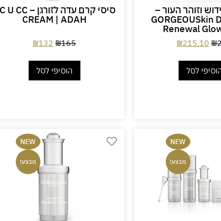
דוש וזוהר העור –
סיסי קרם עדה לזורגן –  CC
CREAM | ADAH
GORGEOUSkin D
Renewal Glo
₪
132
₪
165
₪
215.10
₪
וסיפי לסל
הוסיפי לסל
NEW
NEW
מבצע!
מבצע!