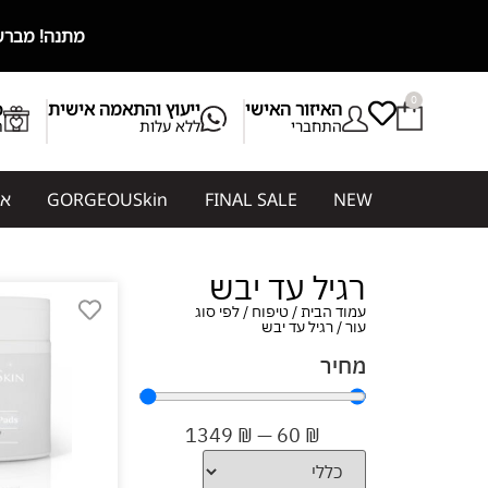
מתנה! מברשת מייקאפ מ
0
האיזור האישי
ייעוץ והתאמה אישית
b
התחברי
ללא עלות
ת
NEW
FINAL SALE
GORGEOUSkin
אי
רגיל עד יבש
עמוד הבית
/
טיפוח
/
לפי סוג
עור
/ רגיל עד יבש
מחיר
1349
₪
—
60
₪