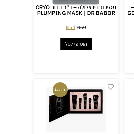
–
מסיכת ביו צלולוז – ד"ר בבור CRYO
PLUMPING MASK | DR BABOR
GO
₪
54
₪
60
הוסיפי לסל
מבצע!