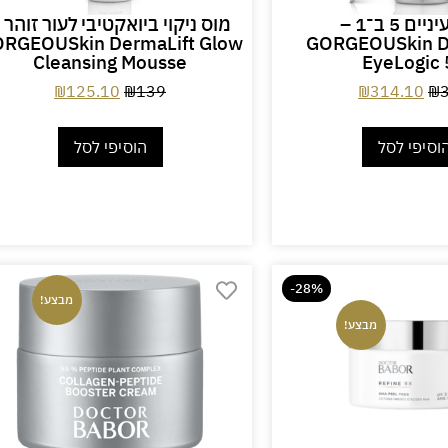
קרם עיניים 5 ב־1 –
מוס ניקוי ביואקטיבי לעור זוהר 
RGEOUSkin DermaLift Glow
GORGEOUSkin D
Cleansing Mousse
EyeLogic 
₪
125.10
₪
139
₪
314.10
₪
וסיפי לסל
הוסיפי לסל
-28%
מבצע!
מבצע!