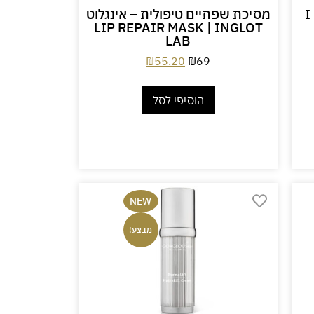
I C U
מסיכת שפתיים טיפולית – אינגלוט
LIP REPAIR MASK | INGLOT
LAB
₪
55.20
₪
69
הוסיפי לסל
NEW
מבצע!