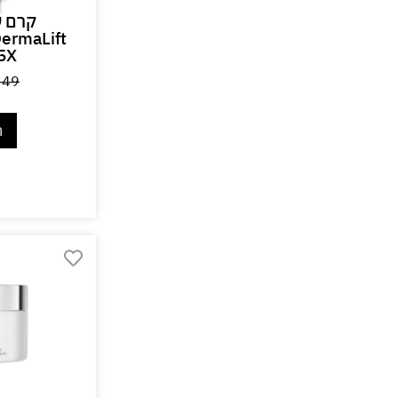
ermaLift
5X
349
ה