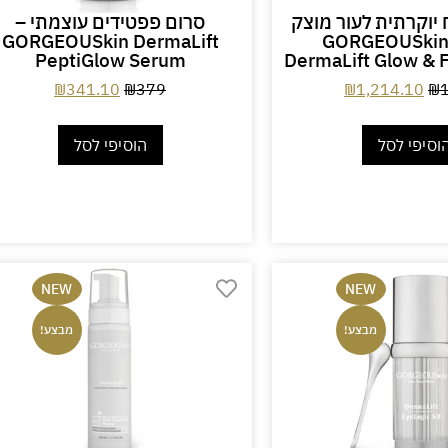
יוקרתית לעור מוצק
סרום פפטידים עוצמתי –
זוהר – GORGEOUSkin
GORGEOUSkin DermaLift
PeptiGlow Serum
DermaLift Glow & 
₪
341.10
₪
379
₪
1,214.10
₪
וסיפי לסל
הוסיפי לסל
NEW
NEW
מבצע!
מבצע!