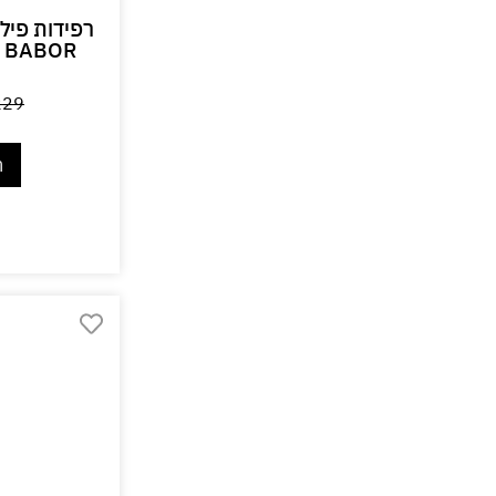
R BABOR
229
ה