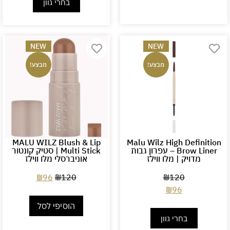
בחרי גוון
NEW
NEW
מבצע!
מבצע!
MALU WILZ Blush & Lip
Malu Wilz High Definition
Brow Liner – עפרון גבות
Multi Stick | סטיק קונטור
מדויק | מלו ווילז
אוניברסלי מלו ווילז
₪
96
₪
120
₪
120
₪
96
הוסיפי לסל
בחרי גוון