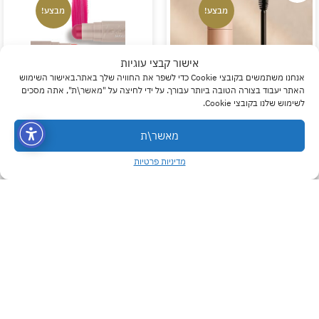
מבצע!
מבצע!
אישור קבצי עוגיות
אנחנו משתמשים בקובצי Cookie כדי לשפר את החוויה שלך באתר.באישור השימוש
האתר יעבוד בצורה הטובה ביותר עבורך. על ידי לחיצה על "מאשר\ת", אתה מסכים
לשימוש שלנו בקובצי Cookie.
Blush & Lip Multi Stick |
MALU WILZ Mrs. Big
0
0
0
Mascara | מסקרה גב׳ ביג
MALU WILZ – מולטי סטיק
מאשר\ת
מלו ווילז
סומק ושפתון מלו וילז
מדיניות פרטיות
₪
154
₪
124.80
₪
156
₪
123.20
הוסיפי לסל
בחרי גוון
NEW
NEW
מבצע!
מבצע!