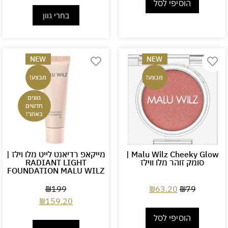
הוסיפי לסל
בחרי גוון
NEW
NEW
מבצע!
מבצע!
גוונים
חדשים
באתר!
Malu Wilz Cheeky Glow |
מייקאפ רדיאנט לייט מלו וילז |
סומק זוהר מלו ווילז
RADIANT LIGHT
FOUNDATION MALU WILZ
₪
199
₪
63.20
₪
79
₪
159.20
הוסיפי לסל