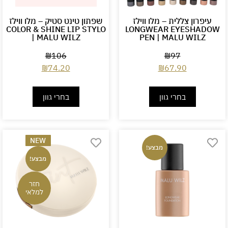
עיפרון צללית – מלו ווילז
שפתון טינט סטיק – מלו ווילז
COLOR & SHINE LIP STYLO
LONGWEAR EYESHADOW
| MALU WILZ
PEN | MALU WILZ
₪
106
₪
97
₪
74.20
₪
67.90
בחרי גוון
בחרי גוון
NEW
מבצע!
מבצע!
חזר
למלאי