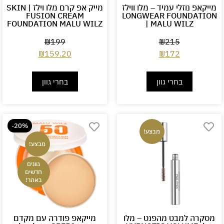
מייקאפ נוזלי עמיד – מלו ווילז
מייק אפ קרם מלו וילז | SKIN
FUSION CREAM
LONGWEAR FOUNDATION
FOUNDATION MALU WILZ
| MALU WILZ
₪
199
₪
215
₪
159.20
₪
172
בחרי גוון
בחרי גוון
-20%
מבצע!
מבצע!
גוונים
חדשים
באתר!
מסקרה למבט מהפנט – מלו
מייקאפ פודרה עם מקדם