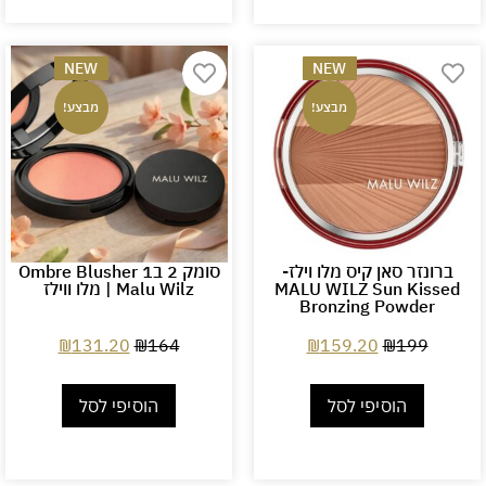
NEW
NEW
מבצע!
מבצע!
ברונזר סאן קיס מלו וילז-
סומק 2 ב1 Ombre Blusher
MALU WILZ Sun Kissed
Malu Wilz | מלו ווילז
Bronzing Powder
₪
131.20
₪
164
₪
159.20
₪
199
הוסיפי לסל
הוסיפי לסל