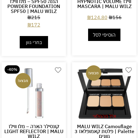
ווילז HYPNOTIC VOLUME
הגנה SPF50 – מלו ווילז
POWDER FOUNDATION
MASCARA | MALU WILZ
SPF50 | MALU WILZ
₪
215
₪
124.80
₪
156
₪
172
הוסיפי לסל
בחרי גוון
-40%
מבצע!
מבצע!
אזל מהמלאי
MALU WILZ Camouflage
קונסילר הארה – מלו ווילז
Palette | פלטת קאמופלאז 3
LIGHT REFLECTOR | MALU
גוונים
WILZ