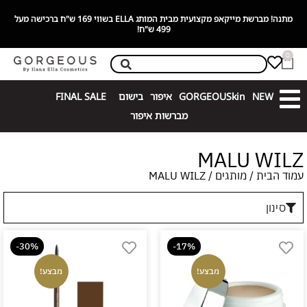
מתנה! מברשת מייקאפ מקצועית מבית המותג ELLA בשווי 169 ש"ח ברכישה מעל
בלע
499 ש"ח!
פע
0
NEW
GORGEOUSkin
איפור
בישום
FINAL SALE
מברשות איפור
MALU WILZ
עמוד הבית
/
מותגים
/ MALU WILZ
סינון
-30%
-17%
מבצע!
מבצע!