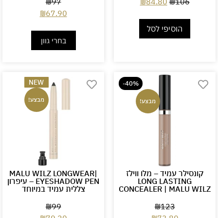
₪
97
₪
84.80
₪
106
₪
67.90
הוסיפי לסל
בחרי גוון
NEW
-40%
מבצע!
מבצע!
קונסילר עמיד – מלו ווילז
|MALU WILZ LONGWEAR
LONG LASTING
EYESHADOW PEN – עיפרון
CONCEALER | MALU WILZ
צללית עמיד במיוחד
₪
99
₪
123