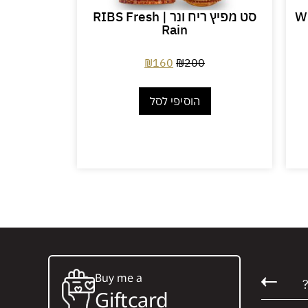
Whi
סט מפיץ ריח ונר | RIBS Fresh
Rain
₪
160
₪
200
הוסיפי לסל
Buy me a
Giftcard