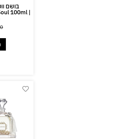
Soul 100ml |
G
0
ה