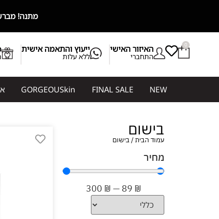
מתנה! מברשת מייקאפ מ
0
האיזור האישי
ייעוץ והתאמה אישית
b
התחברי
ללא עלות
ת
NEW
FINAL SALE
GORGEOUSkin
אי
בישום
עמוד הבית
/ בישום
מחיר
300
₪
—
89
₪