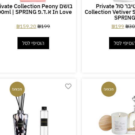
בושם ווטיבר סול Private
בושם ivate Collection Peony
Collection Vetiver 
In Love א.ד.פ 100ml | SPRING
SPRIN
₪
159.20
₪
199
₪
199
₪
30
וסיפי לסל
הוסיפי לסל
מבצע!
מבצע!