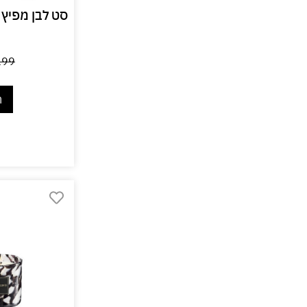
199
ה