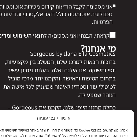
אני מסכימה לקבל הודעות קידום מכירות אוטומטיות
טכנולוגיה אוטומטית כולל דואר אלקטרוני והודעות 
הפרטיות.
קראתי, הבנתי ואני מסכים\ה ל
תנאי השימוש
ומדינ
מי אנחנו?
Gorgeous by Ilana Ella Cosmetics
ברוכות הבאות למרכז שלנו, המשלב בין מקצועיות,
יופי ותשוקה. אנו אילנה ואלה, בעלות ניסיון עשיר
בתחום הטיפוח והאיפור, והקמנו יחד מרכז מוביל
לטיפולי עור וסטודיו לאיפור שמעניק לכל אישה את
הזוהר שמגיע לה.
כחלק מחזון היופי שלנו, הקמנו את Gorgeous –
אתר המציע מבחר איכותי של מוצרי איפור, טיפוח
אישור קבצי עוגיות
ושיער שנבחרו בקפידה, מתוך מטרה להעניק לך את
אנחנו משתמשים בקובצי Cookie כדי לשפר את החוויה שלך באתר.באישור השימוש
הפתרונות המושלמים לשגרת היופי שלך.
בצורה הטובה ביותר עבורך. על ידי לחיצה על "מאשר\ת", אתה מסכים לשימוש שלנו בקובצי kie