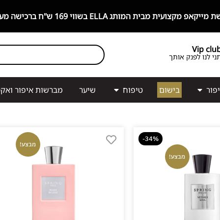
קצועית מבית המותג ELLA בשווי 169 ש"ח ברכישה מעל 499 ש"ח!
Vip clu
ני לנו לפנק אותך
פור
בישום
טיפוח
שיער
מברשות איפור ואקס
-34%
מבצע!
מבצע!