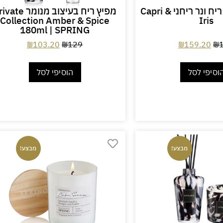
סט לבן מפיץ ריח ונר ריחני Capri &
מפיץ ריח בעיצוב מנומר e
Collection Amber & Spice
Iris
180ml | SPRING
₪
103.20
₪
129
₪
159.20
₪
וסיפי לסל
הוסיפי לסל
מבצע!
מבצע!