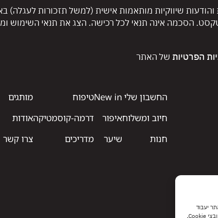
 והודעות שיווקיות מותאמות אישית (למשל תזכורות לעגלה) ב
טקסט. הסכמה אינה תנאי לכל רכישה. הצג את תנאי השימוש ומד
יות הפרטיות
של האתר
החשבון שלי
New in
טיפוח
מותגים
חיוב ומשלוח
איפור
דרמה-קוסמטיקה
אודות
חנות
שיער
מדריכים
צרו קשר
 האתר יעבוד
Coo.