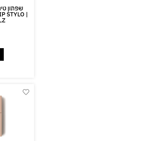
שפתון טינט
IP STYLO |
LZ