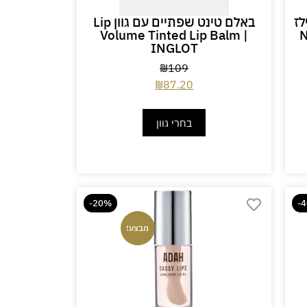
לז
באלם טינט שפתיים עם גוון Lip
Volume Tinted Lip Balm |
N
INGLOT
₪
109
₪
87.20
בחרי גוון
-20%
-
מבצע!