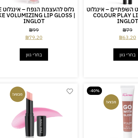
 השפתיים – אינגלוט
גלוס ל
KE VOLUMIZING LIP GLOSS |
COLOUR PLAY LI
INGLOT
INGLO
₪
99
₪
79
₪
79.20
₪
63.20
בחרי גוון
בחרי גוון
-40%
מבצע!
מבצע!