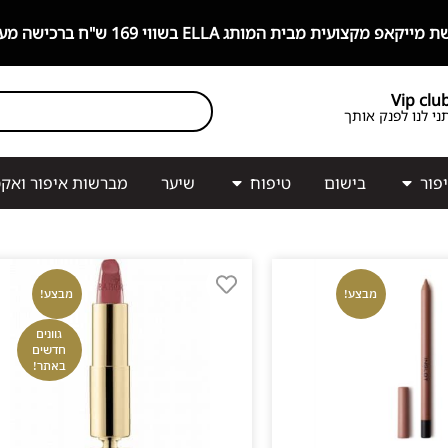
קצועית מבית המותג ELLA בשווי 169 ש"ח ברכישה מעל 499 ש"ח!
Vip clu
ני לנו לפנק אותך
פור
בישום
טיפוח
שיער
מברשות איפור ואקס
מבצע!
מבצע!
גוונים
חדשים
באתר!