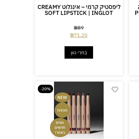
ליפסטיק קרמי – אינגלוט CREAMY
|
SOFT LIPSTICK | INGLOT
₪
89
₪
71.20
בחרי גוון
-20%
NEW
מבצע!
גוונים
חדשים
באתר!