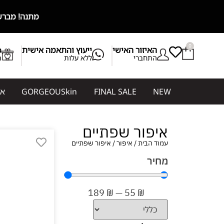
מתנה! מברשת מייקאפ מ
0
האיזור האישי
ייעוץ והתאמה אישית
b
התחברי
ללא עלות
ת
NEW
FINAL SALE
GORGEOUSkin
אי
איפור שפתיים
עמוד הבית
/
איפור
/ איפור שפתיים
מחיר
189
₪
—
55
₪