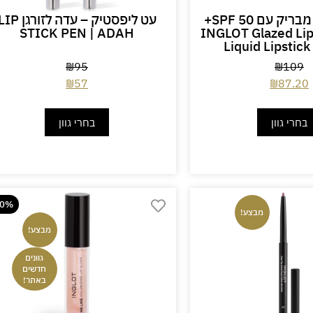
שפתון נוזלי מבריק עם SPF 50+
עט ליפסטיק – עדה לזורגן 
נגלוט | +INGLOT Glazed Lips
STICK PEN | ADAH
Liquid Lipstic
₪
95
₪
109
₪
57
₪
87.20
בחרי גוון
בחרי גוון
20%
מבצע!
מבצע!
גוונים
חדשים
באתר!