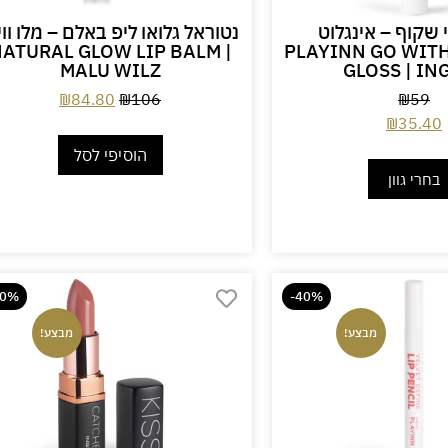
 שקוף – אינגלוט
נטוראל גלואו ליפ באלם – מלו ווי
ATURAL GLOW LIP BALM |
PLAYINN GO WITH
MALU WILZ
GLOSS | IN
₪
84.80
₪
106
₪
59
₪
35.40
הוסיפי לסל
בחרי גוון
40%
-40%
מבצע!
מבצע!