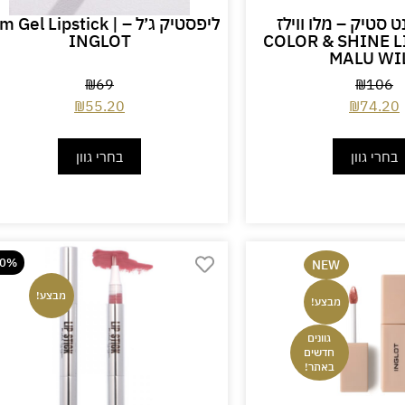
 סטיק – מלו ווילז
ליפסטיק ג׳ל – im Gel Lipstick
INGLOT
COLOR & SHINE L
MALU WI
₪
69
₪
106
₪
55.20
₪
74.20
בחרי גוון
בחרי גוון
40%
NEW
מבצע!
מבצע!
גוונים
חדשים
באתר!