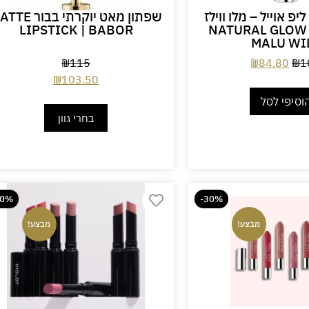
ליפ אוייל – מלו ווילז
שפתון מאט יוקרתי בבור
LIPSTICK | BABOR
NATURAL GLOW L
MALU WI
₪
115
₪
84.80
₪
1
₪
103.50
וסיפי לסל
בחרי גוון
20%
-30%
מבצע!
מבצע!