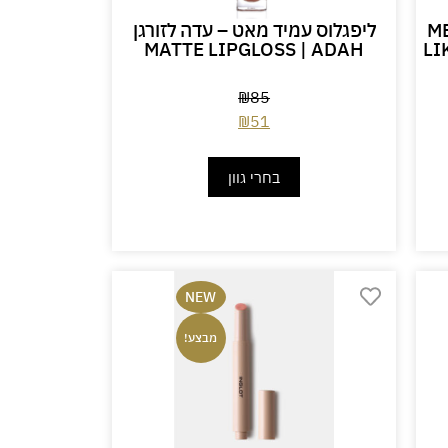
העצמת הנפח – אינגלוט ME
ליפגלוס עמיד מאט – עדה לזורגן
MATTE LIPGLOSS | ADAH
LI
₪
85
₪
51
בחרי גוון
NEW
מבצע!