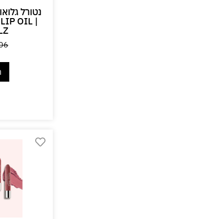
נטורל גלואו 
IP OIL |
LZ
06
ה