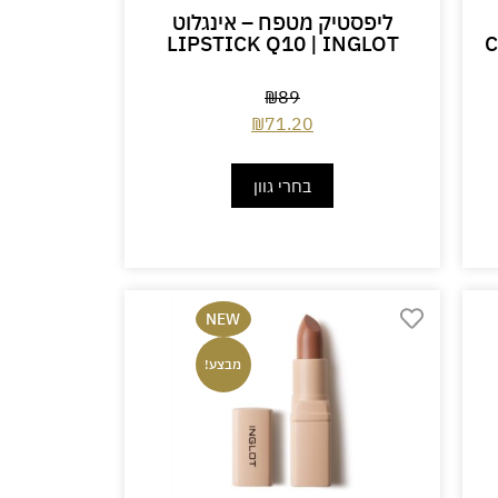
ליפסטיק מטפח – אינגלוט
LIPSTICK Q10 | INGLOT
C
₪
89
₪
71.20
בחרי גוון
NEW
מבצע!