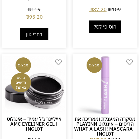
₪
119
₪
87.20
₪
109
₪
95.20
הוסיפי לסל
בחרי גוון
מבצע!
מבצע!
גוונים
חדשים
באתר!
מסקרה המעגלת ומאריכה את
אייליינר ג'ל עמיד – אינגלוט
הריסים – אינגלוט PLAYINN
AMC EYELINER GEL |
INGLOT
WHAT A LASH! MASCARA |
INGLOT