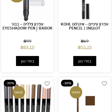
עפרון עיניים – אינגלוט KOHL
עפרון צללית – בבור
EYESHADOW PEN ֻ| BABOR
PENCIL | INGLOT
₪
99
₪
69
₪
89.10
₪
55.20
בחרי גוון
בחרי גוון
-30%
-30%
מבצע!
מבצע!