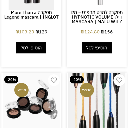
מסקרה למבט מהפנט – מלו
מסקרה More Than a
ווילז HYPNOTIC VOLUME
Legend mascara | INGLOT
MASCARA | MALU WILZ
₪
103.20
₪
129
₪
124.80
₪
156
הוסיפי לסל
הוסיפי לסל
-20%
-20%
מבצע!
מבצע!