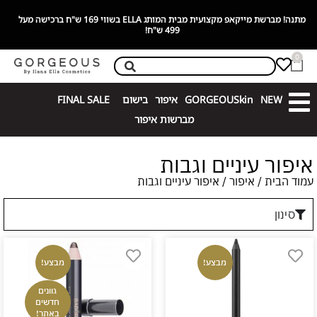
בלעדית בגורג׳ס! GORGEOUSkin מותג דרמו-קוסמטיקה מתקדם עם רכיבים
פעילים!
0
NEW
GORGEOUSkin
איפור
בישום
FINAL SALE
מברשות איפור
איפור עיניים וגבות
עמוד הבית
/
איפור
/ איפור עיניים וגבות
סינון
מבצע!
מבצע!
גוונים
חדשים
באתר!