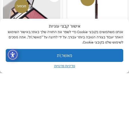
מבצע!
אישור קבצי עוגיות
אנחנו משתמשים בקובצי Cookie כדי לשפר את החוויה שלך באתר.באישור השימוש
האתר יעבוד בצורה הטובה ביותר עבורך. על ידי לחיצה על "מאשר\ת", אתה מסכים
לשימוש שלנו בקובצי Cookie.
עפרון גבות SO FINE BROW
פלטת איפור יוקרתית –
0
0
0
PENCIL אינגלוט
אינגלוט YOUR BEAUTY
מאשר\ת
PALETTE | INGLOT
מדיניות פרטיות
₪
249
₪
99
₪
174.30
₪
79.20
בחרי גוון
בחרי גוון
NEW
מבצע!
מבצע!