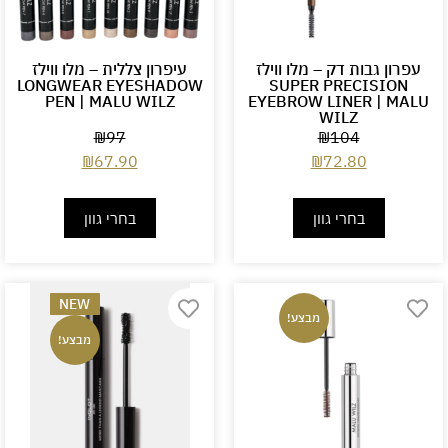
עפרון גבות דק – מלו ווילז
עיפרון צללית – מלו ווילז
LONGWEAR EYESHADOW
SUPER PRECISION
PEN | MALU WILZ
EYEBROW LINER | MALU
WILZ
₪
97
₪
104
₪
67.90
₪
72.80
בחרי גוון
בחרי גוון
NEW
מבצע!
מבצע!