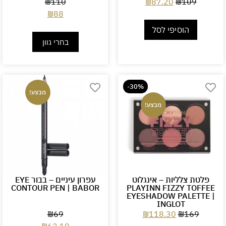
₪
110
₪
87.20
₪
109
₪
88
הוסיפי לסל
בחרי גוון
-30%
מבצע!
מבצע!
פלטת צלליות – אינגלוט
עפרון עיניים – בבור EYE
CONTOUR PEN | BABOR
PLAYINN FIZZY TOFFEE
EYESHADOW PALETTE |
INGLOT
₪
69
₪
118.30
₪
169