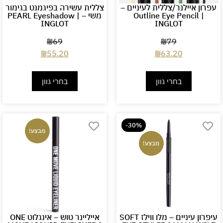
עפרון איילנר/צללית לעיניים –
צללית עשירה בפיגמנט בגימור
Outline Eye Pencil |
משי – PEARL Eyeshadow |
INGLOT
INGLOT
₪
69
₪
79
₪
55.20
₪
63.20
בחרי גוון
בחרי גוון
-30%
מבצע!
מבצע!
עיפרון עיניים – מלו ווילז SOFT
אייליינר טוש – אינגלוט ONE