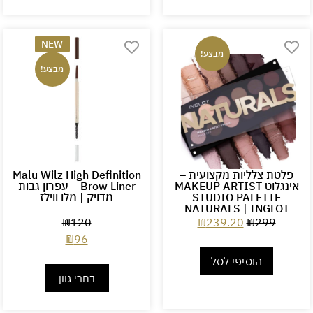
NEW
מבצע!
מבצע!
פלטת צלליות מקצועית –
Malu Wilz High Definition
אינגלוט MAKEUP ARTIST
Brow Liner – עפרון גבות
STUDIO PALETTE
מדויק | מלו ווילז
NATURALS | INGLOT
₪
120
₪
239.20
₪
299
₪
96
הוסיפי לסל
בחרי גוון