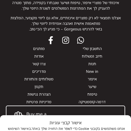
איכותי של מוצרי איפור, טיפוח ושיער שנבחרו בקפידה, מתוך מטרה
להעניק לך את הפתרונות המושלמים לשגרת היופי שלך.
אצלנו תמצאי לא רק מוצרים איכותיים, אלא גם ליווי מקצועי, המלצות
מותאמות אישית ואהבה אמיתית ליופי שלך.
בואי להרגיש Gorgeous – כי מגיע לך הכי טוב.
החשבון שלי
מותגים
חיוב ומשלוח
אודות
חנות
צרו קשר
New in
מדריכים
איפור
משלוחים והחזרות
שיער
תקנון
טיפוח
הצהרת נגישות
דרמה-קוסמטיקה
מדיניות פרטיות
Buy me a
Giftcard
אישור קבצי עוגיות
אנחנו משתמשים בקובצי Cookie כדי לשפר את החוויה שלך באתר.באישור השימוש